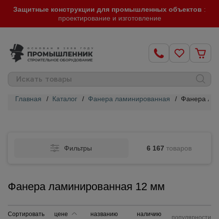
Защитные конструкции для промышленных объектов
:
проектирование и изготовление
Главная
/
Каталог
/
Фанера ламинированная
/
Фанера ла
Строительные
леса
Фильтры
6 167
товаров
Вышки-
туры
Фанера ламинированная 12 мм
Подмости
строительные
Сортировать
цене
названию
наличию
популярности