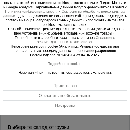
пользователей, мы применяем cookies, а также счетчики Яндекс.Метрики
Уточнить цену
и Google Analytics. Персональные данные могут обрабатываться в рамках
Политики конфиденциальности
и
Согласия на обработку персональных
Опалубка
данных
. Для продолжения использования сайта, вы должны подтвердить
согласие на обработку персональных данных и использование файлов
cookies в указанных целях.
Этот сайт применяет рекомендательные технологии (блоки «Недавно
Компания Промышленник предлагает купить фанера
просмотренные», «Избранные товары», «Похожие товары»).
ламинированная 12 мм по низкой цене в Казахстане.
Вибротехника
Подробности и способы отказа — на странице
«Сведения о
для
рекомендательных технологиях»
.
строительства
Большой ассортимент продукции в разделе фанера
Некоторые категории cookie (Аналитика, Реклама) осуществляют
трансграничную передачу данных на основании разрешения
ламинированная 12 мм: 1 товар. Подробные характеристики,
Роскомнадзора № 9484204 от 04.06.2025.
отзывы, документация.
Подробнее о cookies
Оборудование
Доставка товаров раздела фанера ламинированная 12 мм
для работы с
Нажимая «Принять все», вы соглашаетесь с условиями.
осуществляется со склада в Казахстане по Казахстане.
арматурой
Оперативная доставка в следующие города: Алма-Ата,
Алматы, Астана, Шымкент, Караганда, Актюбинск, Тараз,
Принять все
Павлодар, Усть-Каменогорск, Семей, Уральск, Костанай,
Отклонить необязательные
Кызылорда, Петропавловск, Атырау, Актау, Темиртау,
Оборудование
для бетонных
Туркестан, Кокшетау, Талдыкорган, Экибастуз, Рудный,
работ
Настройка
Жанаозен, Жезказган, Байконур, Балхаш, Кентау, Каскелен,
Сатпаев, Кульсары.
Техника
Выберите склад отгрузки