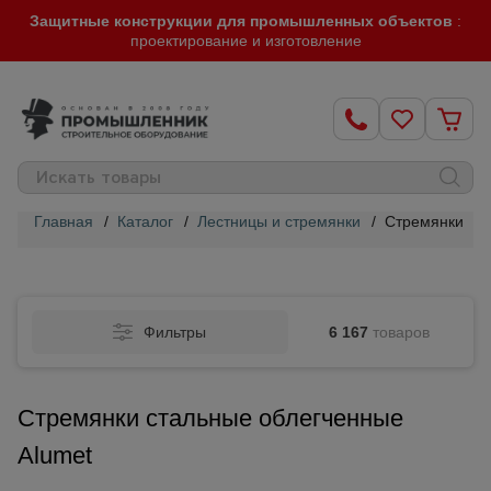
Защитные конструкции для промышленных объектов
:
проектирование и изготовление
Главная
/
Каталог
/
Лестницы и стремянки
/
Стремянки ста
Строительные
леса
Фильтры
6 167
товаров
Вышки-
туры
Стремянки стальные облегченные
Подмости
Alumet
строительные