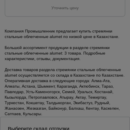
Тепловые
Уточнить цену
пушки
Компания Промышленник предлагает купить стремянки
Металл и
металлообработка
стальные облегченные alumet по низкой цене в Казахстане.
Большой ассортимент продукции в разделе стремянки
стальные облегченные alumet: 3 товара. Подробные
характеристики, отзывы, документация.
Доставка товаров раздела стремянки стальные облегченные
alumet осуществляется со склада в Казахстане по Казахстане.
Оперативная доставка в следующие города: Алма-Ата,
Алматы, Астана, Шымкент, Караганда, Актюбинск, Тараз,
Павлодар, Усть-Каменогорск, Семей, Уральск, Костанай,
Кызылорда, Петропавловск, Атырау, Актау, Темиртау,
Туркестан, Кокшетау, Талдыкорган, Экибастуз, Рудный,
Жанаозен, Жезказган, Байконур, Балхаш, Кентау, Каскелен,
Сатпаев, Кульсары.
Выберите склад отгрузки