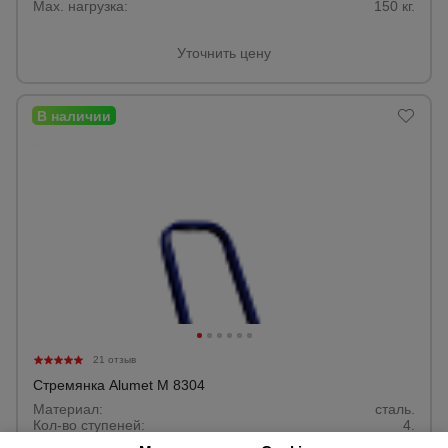
Max. нагрузка:
150 кг.
Уточнить цену
Опалубка
Вибротехника
для
строительства
Оборудование
для работы с
арматурой
Оборудование
для бетонных
работ
21 отзыв
Стремянка Alumet M 8304
Материал:
сталь.
Кол-во ступеней:
4.
Техника
Max. нагрузка:
150 кг.