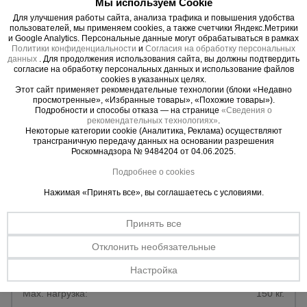
для
Мы используем Cookie
склада
Для улучшения работы сайта, анализа трафика и повышения удобства
Уточнить цену
пользователей, мы применяем cookies, а также счетчики Яндекс.Метрики
и Google Analytics. Персональные данные могут обрабатываться в рамках
Политики конфиденциальности
и
Согласия на обработку персональных
данных
. Для продолжения использования сайта, вы должны подтвердить
Тачки
согласие на обработку персональных данных и использование файлов
строительные
cookies в указанных целях.
и садовые
Этот сайт применяет рекомендательные технологии (блоки «Недавно
просмотренные», «Избранные товары», «Похожие товары»).
Подробности и способы отказа — на странице
«Сведения о
рекомендательных технологиях»
.
Лестницы
Некоторые категории cookie (Аналитика, Реклама) осуществляют
и
трансграничную передачу данных на основании разрешения
стремянки
Роскомнадзора № 9484204 от 04.06.2025.
Подробнее о cookies
Нажимая «Принять все», вы соглашаетесь с условиями.
Штукатурные
комплекты
Принять все
16 отзывов
Отклонить необязательные
Стремянка Alumet M 8305
Сварочные
Настройка
аппараты
Материал:
сталь.
Кол-во ступеней:
5.
Max. нагрузка:
150 кг.