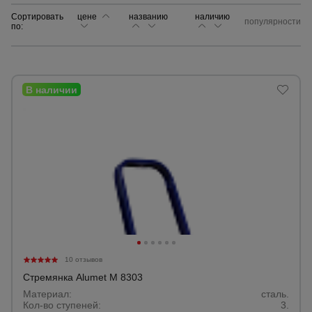
Сортировать
цене
названию
наличию
популярности
по:
Сетка,
тенты,
брезенты
Строительные
подъемники
Грузоподъемное
оборудование
Каталог
Мусоропровод
строительный
всех
товаров
10 отзывов
Стремянка Alumet M 8303
Фанера
Материал:
сталь.
ламинированная
Кол-во ступеней:
3.