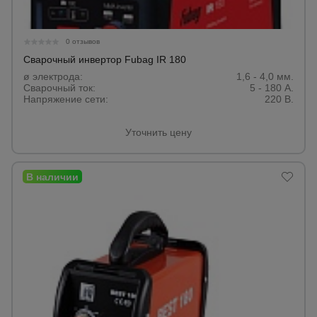
Опалубка
0 отзывов
Сварочный инвертор Fubag IR 180
ø электрода:
1,6 - 4,0 мм.
Сварочный ток:
5 - 180 А.
Вибротехника
Напряжение сети:
220 В.
для
строительства
Уточнить цену
Оборудование
для работы с
арматурой
Оборудование
для бетонных
работ
Техника