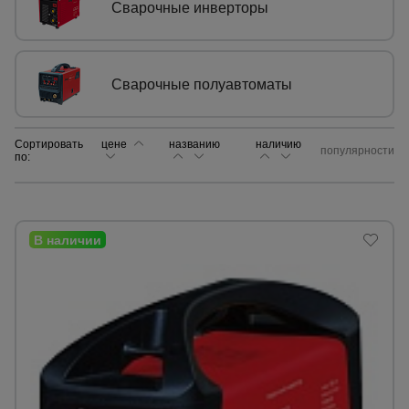
Сварочные инверторы
Сетка,
тенты,
брезенты
Сварочные полуавтоматы
Строительные
Сортировать
цене
названию
наличию
подъемники
популярности
по:
Грузоподъемное
оборудование
Каталог
Мусоропровод
строительный
всех
товаров
Фанера
ламинированная