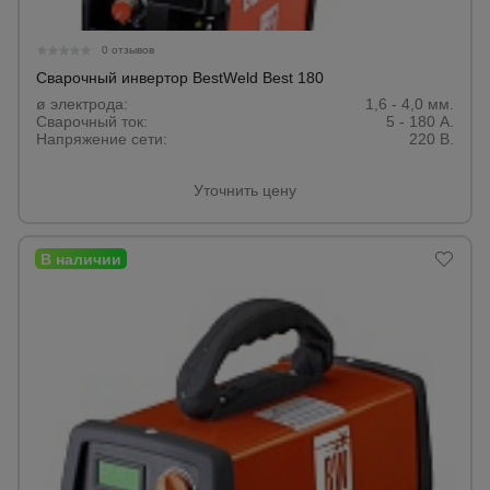
для
склада
0 отзывов
Сварочный инвертор BestWeld Best 180
Тачки
ø электрода:
1,6 - 4,0 мм.
строительные
Сварочный ток:
5 - 180 А.
и садовые
Напряжение сети:
220 В.
Уточнить цену
Лестницы
и
стремянки
Штукатурные
комплекты
Сварочные
аппараты