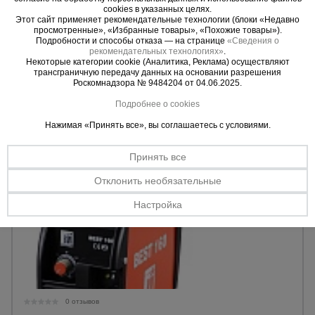
cookies в указанных целях.
Сварочный полуавтомат Fubag IRMIG 160
Этот сайт применяет рекомендательные технологии (блоки «Недавно
ø электрода:
0,6 - 0,8 мм.
просмотренные», «Избранные товары», «Похожие товары»).
Сварочный ток:
Подробности и способы отказа — на странице
«Сведения о
30 - 160 А.
рекомендательных технологиях»
.
Напряжение сети:
220 В.
Некоторые категории cookie (Аналитика, Реклама) осуществляют
трансграничную передачу данных на основании разрешения
Роскомнадзора № 9484204 от 04.06.2025.
Уточнить цену
Подробнее о cookies
Нажимая «Принять все», вы соглашаетесь с условиями.
Принять все
Отклонить необязательные
Настройка
0 отзывов