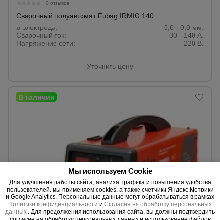
0 отзывов
Сварочный полуавтомат Fubag IRMIG 140
ø электрода:
0,6 - 0,8 мм.
Сварочный ток:
30 - 140 А.
Напряжение сети:
220 В.
Уточнить цену
Мы используем Cookie
Для улучшения работы сайта, анализа трафика и повышения удобства
пользователей, мы применяем cookies, а также счетчики Яндекс.Метрики
и Google Analytics. Персональные данные могут обрабатываться в рамках
Политики конфиденциальности
и
Согласия на обработку персональных
данных
. Для продолжения использования сайта, вы должны подтвердить
0 отзывов
согласие на обработку персональных данных и использование файлов