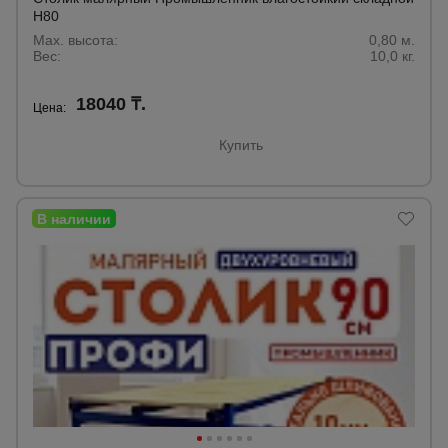
для
склада
H80
Max. высота:
0,80 м.
Вес:
10,0 кг.
Тачки
18040 ₸.
строительные
Цена:
и садовые
Купить
Лестницы
и
стремянки
Штукатурные
комплекты
Сварочные
аппараты