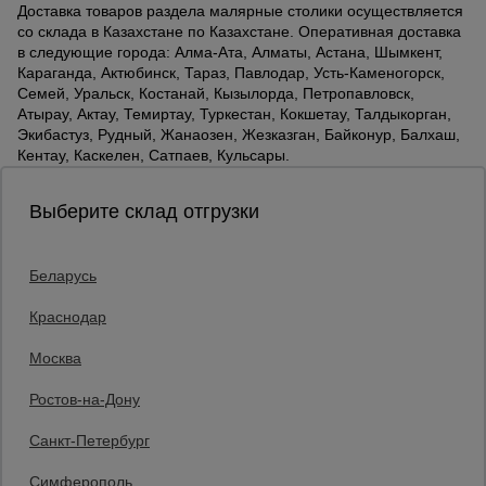
Доставка товаров раздела малярные столики осуществляется
со склада в Казахстане по Казахстане. Оперативная доставка
в следующие города: Алма-Ата, Алматы, Астана, Шымкент,
Караганда, Актюбинск, Тараз, Павлодар, Усть-Каменогорск,
Семей, Уральск, Костанай, Кызылорда, Петропавловск,
Атырау, Актау, Темиртау, Туркестан, Кокшетау, Талдыкорган,
Экибастуз, Рудный, Жанаозен, Жезказган, Байконур, Балхаш,
Кентау, Каскелен, Сатпаев, Кульсары.
Выберите склад отгрузки
Беларусь
Каталог товаров
О компании
Краснодар
Аренда оборудования
Москва
Франшиза
Доставка
Ростов-на-Дону
Контакты
Статьи
Санкт-Петербург
Защитные конструкции
Единая справочная
Симферополь