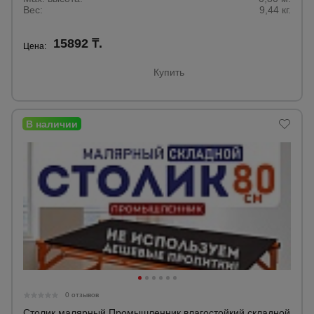
Вес:
9,44 кг.
Опалубка
15892 ₸.
Цена:
Купить
Вибротехника
для
строительства
Оборудование
для работы с
арматурой
Оборудование
для бетонных
работ
0 отзывов
Техника
Столик малярный Промышленник влагостойкий складной