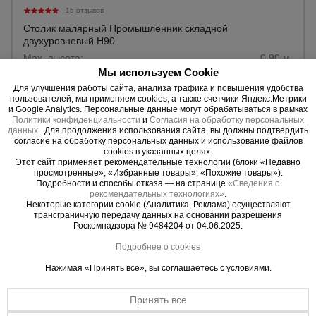
15 отзывов
Тепловые
пушки
Столик малярный Промышленник складной
двухуровневый H90
Max. высота:
0,90 м.
Вес:
13,78 кг.
Мы используем Cookie
Металл и
металлообработка
Для улучшения работы сайта, анализа трафика и повышения удобства
пользователей, мы применяем cookies, а также счетчики Яндекс.Метрики
19838 ₸.
Цена:
и Google Analytics. Персональные данные могут обрабатываться в рамках
Политики конфиденциальности
и
Согласия на обработку персональных
данных
. Для продолжения использования сайта, вы должны подтвердить
Купить
согласие на обработку персональных данных и использование файлов
cookies в указанных целях.
Этот сайт применяет рекомендательные технологии (блоки «Недавно
просмотренные», «Избранные товары», «Похожие товары»).
Подробности и способы отказа — на странице
«Сведения о
рекомендательных технологиях»
.
Некоторые категории cookie (Аналитика, Реклама) осуществляют
трансграничную передачу данных на основании разрешения
Роскомнадзора № 9484204 от 04.06.2025.
Подробнее о cookies
Нажимая «Принять все», вы соглашаетесь с условиями.
Принять все