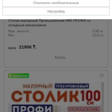
Отклонить необязательные
Настройка
0 отзывов
Столик малярный Промышленник H80 ПРОФИ со
складным механизмом
Max. высота:
0,80 м.
Вес:
10,0 кг.
21906 ₸.
Цена:
Купить