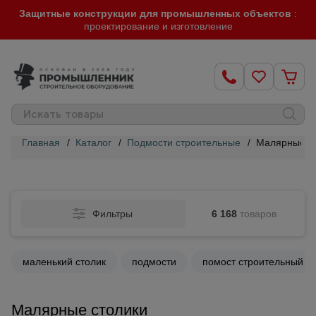
Защитные конструкции для промышленных объектов
:
проектирование и изготовление
Главная
/
Каталог
/
Подмости строительные
/
Малярные с
Строительные
леса
Фильтры
6 168
товаров
Вышки-
туры
маленький столик
подмости
помост строительный
Подмости
строительные
Малярные столики