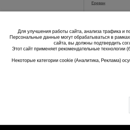
Ереван
Стамбул
Другой
Для улучшения работы сайта, анализа трафика и по
Персональные данные могут обрабатываться в рамка
сайта, вы должны подтвердить сог
Этот сайт применяет рекомендательные технологии (
Некоторые категории cookie (Аналитика, Реклама) о
Каталог товаров
Еди
О компании
8 
Аренда оборудования
Франшиза
Зак
Доставка
Контакты
бес
Статьи
Защитные конструкции