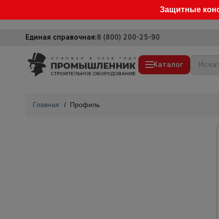
Защитные кон
Единая справочная:
8 (800) 200-25-90
Каталог
Строительные леса
Главная
/
Профиль
Вышки-туры
Подмости строительные
Сетка, тенты, брезенты
Строительные подъемники
Грузоподъемное оборудование
Мусоропровод строительный
Фанера ламинированная