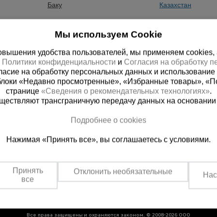
Баку
Казахстан
Бишкек
Мы используем Cookie
вышения удобства пользователей, мы применяем cookies, а 
х
Политики конфиденциальности
и
Согласия на обработку 
ласие на обработку персональных данных и использование 
блоки «Недавно просмотренные», «Избранные товары», «П
странице
«Сведения о рекомендательных технологиях»
.
существляют трансграничную передачу данных на основании
ная справочная
Казахстан
Подробнее о cookies
(800) 200-25-90
+7 (727) 33
Нажимая «Принять все», вы соглашаетесь с условиями.
азать звонок
Заказать звонок
платно по России
Пн-Вс: с 9:00 до 18:00
Обеденный перерыв 1
Принять
Отклонить необязательные
Нас
все
Все права защищены и охраняются законом. © 2008-2026 ООО