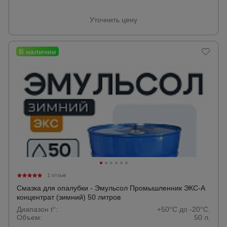
Уточнить цену
Опалубка
Вибротехника
для
строительства
Оборудование
для работы с
арматурой
Оборудование
для бетонных
1 отзыв
работ
Смазка для опалубки - Эмульсол Промышленник ЭКС-А
концентрат (зимний) 50 литров
Диапазон t°:
+50°C до -20°C.
Объем:
50 л.
Техника