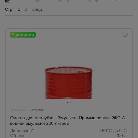
по:
Стр:
1
2
След.
Сетка,
тенты,
брезенты
Строительные
подъемники
Грузоподъемное
оборудование
Каталог
Мусоропровод
строительный
всех
товаров
0 отзывов
Смазка для опалубки - Эмульсол Промышленник ЭКС-А
водная эмульсия 200 литров
Фанера
Диапазон t°:
+50°C до 0°C.
ламинированная
Объем:
200 л.