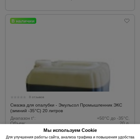
0 отзывов
Смазка для опалубки - Эмульсол Промышленник ЭКС
(зимний -35°C) 20 литров
Диапазон t°:
+50°C до -35°C.
Объем:
20 л.
Мы используем Cookie
Для улучшения работы сайта, анализа трафика и повышения удобства
14358 ₸.
Цена: