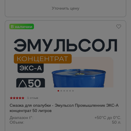
для
склада
Уточнить цену
Тачки
строительные
и садовые
Лестницы
и
стремянки
Штукатурные
комплекты
1 отзыв
Смазка для опалубки - Эмульсол Промышленник ЭКС-А
концентрат 50 литров
Сварочные
аппараты
Диапазон t°:
+50°C до 0°C.
Объем:
50 л.