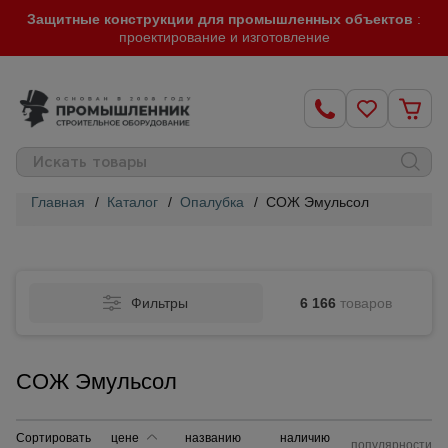
Защитные конструкции для промышленных объектов
:
проектирование и изготовление
Главная
/
Каталог
/
Опалубка
/
СОЖ Эмульсол
Строительные
леса
Фильтры
6 166
товаров
Вышки-
туры
СОЖ Эмульсол
Подмости
строительные
Сортировать
цене
названию
наличию
популярности