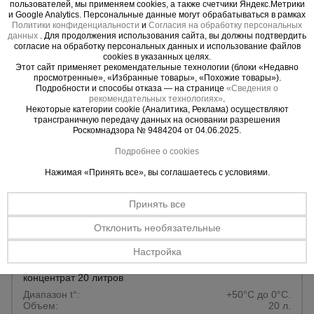
пользователей, мы применяем cookies, а также счетчики Яндекс.Метрики
и Google Analytics. Персональные данные могут обрабатываться в рамках
Купить
Политики конфиденциальности
и
Согласия на обработку персональных
данных
. Для продолжения использования сайта, вы должны подтвердить
согласие на обработку персональных данных и использование файлов
cookies в указанных целях.
Этот сайт применяет рекомендательные технологии (блоки «Недавно
просмотренные», «Избранные товары», «Похожие товары»).
Подробности и способы отказа — на странице
«Сведения о
рекомендательных технологиях»
.
Некоторые категории cookie (Аналитика, Реклама) осуществляют
трансграничную передачу данных на основании разрешения
Роскомнадзора № 9484204 от 04.06.2025.
Подробнее о cookies
Нажимая «Принять все», вы соглашаетесь с условиями.
Принять все
Отклонить необязательные
0 отзывов
Настройка
Смазка для опалубки - Эмульсол Промышленник ЭКС
концентрат 20 литров
Диапазон t°:
+50°C до 0°C.
Объем:
20 л.