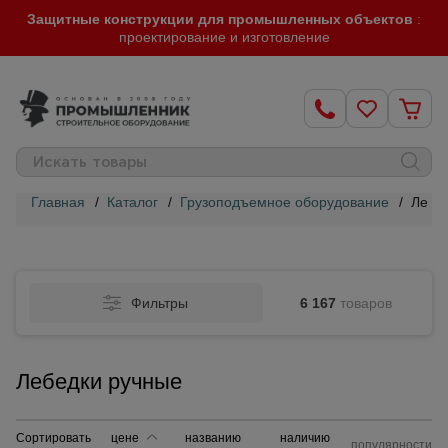
Защитные конструкции для промышленных объектов
:
проектирование и изготовление
Главная
/
Каталог
/
Грузоподъемное оборудование
/
Лебе
Строительные
леса
Фильтры
6 167
товаров
Вышки-
туры
Лебедки ручные
Подмости
строительные
Сортировать
цене
названию
наличию
популярности