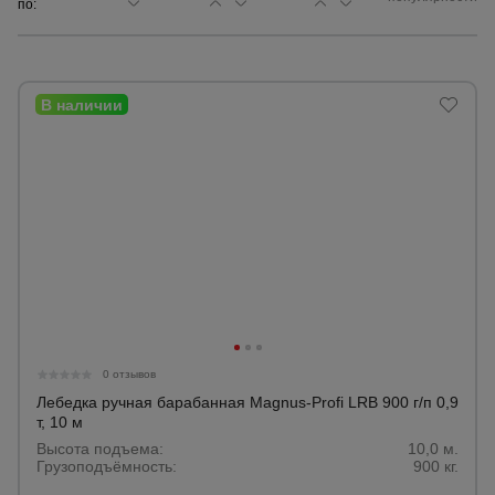
по:
Сетка,
тенты,
брезенты
Строительные
подъемники
Грузоподъемное
оборудование
Каталог
Мусоропровод
0 отзывов
строительный
всех
товаров
Лебедка ручная барабанная Magnus-Profi LRB 900 г/п 0,9
т, 10 м
Высота подъема:
10,0 м.
Фанера
Грузоподъёмность:
900 кг.
ламинированная