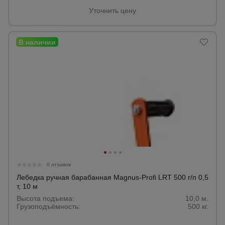
Уточнить цену
Опалубка
Вибротехника
для
строительства
Оборудование
для работы с
арматурой
0 отзывов
Оборудование
для бетонных
Лебедка ручная барабанная Magnus-Profi LRT 500 г/п 0,5
работ
т, 10 м
Высота подъема:
10,0 м.
Грузоподъёмность:
500 кг.
Техника