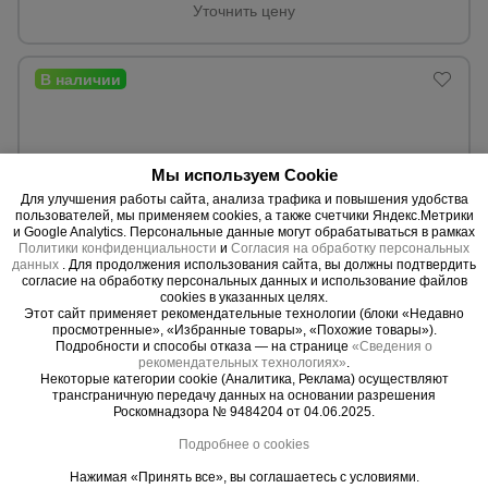
для
Уточнить цену
склада
Тачки
строительные
и садовые
Мы используем Cookie
Для улучшения работы сайта, анализа трафика и повышения удобства
Лестницы
пользователей, мы применяем cookies, а также счетчики Яндекс.Метрики
и
и Google Analytics. Персональные данные могут обрабатываться в рамках
стремянки
Политики конфиденциальности
и
Согласия на обработку персональных
данных
. Для продолжения использования сайта, вы должны подтвердить
согласие на обработку персональных данных и использование файлов
cookies в указанных целях.
Этот сайт применяет рекомендательные технологии (блоки «Недавно
Штукатурные
просмотренные», «Избранные товары», «Похожие товары»).
комплекты
Подробности и способы отказа — на странице
0 отзывов
«Сведения о
рекомендательных технологиях»
.
Лебедка ручная барабанная Magnus-Profi LRB 1100 г/п
Некоторые категории cookie (Аналитика, Реклама) осуществляют
1,1 т, 10 м
трансграничную передачу данных на основании разрешения
Роскомнадзора № 9484204 от 04.06.2025.
Сварочные
Высота подъема:
10,0 м.
аппараты
Грузоподъёмность:
1100 кг.
Подробнее о cookies
Нажимая «Принять все», вы соглашаетесь с условиями.
Уточнить цену