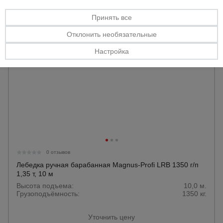
Тепловые
Принять все
пушки
Отклонить необязательные
Настройка
Металл и
металлообработка
0 отзывов
Лебедка ручная барабанная Magnus-Profi LRB 1350 г/п
1,35 т, 10 м
Высота подъема:
10,0 м.
Грузоподъёмность:
1350 кг.
Уточнить цену