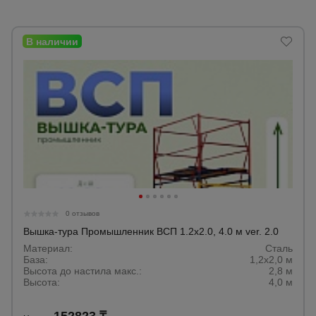
Опалубка
Вибротехника
для
строительства
Оборудование
для работы с
арматурой
0 отзывов
Вышка-тура Промышленник ВСП 1.2х2.0, 4.0 м ver. 2.0
Оборудование
для бетонных
Материал:
Сталь
работ
База:
1,2х2,0 м
Высота до настила макс.:
2,8 м
Высота:
4,0 м
Техника