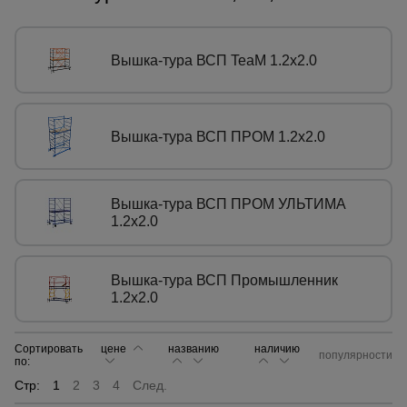
Сетка,
тенты,
Вышка-тура ВСП TeaM 1.2х2.0
брезенты
Вышка-тура ВСП ПРОМ 1.2х2.0
Строительные
подъемники
Вышка-тура ВСП ПРОМ УЛЬТИМА
Грузоподъемное
1.2х2.0
оборудование
Вышка-тура ВСП Промышленник
Каталог
1.2х2.0
Мусоропровод
строительный
всех
товаров
Сортировать
цене
названию
наличию
популярности
по:
Фанера
Стр:
1
2
3
4
След.
ламинированная