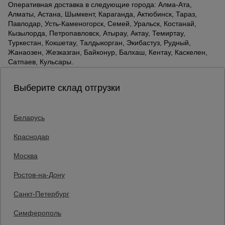
Оперативная доставка в следующие города: Алма-Ата,
Алматы, Астана, Шымкент, Караганда, Актюбинск, Тараз,
Павлодар, Усть-Каменогорск, Семей, Уральск, Костанай,
Кызылорда, Петропавловск, Атырау, Актау, Темиртау,
Туркестан, Кокшетау, Талдыкорган, Экибастуз, Рудный,
Жанаозен, Жезказган, Байконур, Балхаш, Кентау, Каскелен,
Сатпаев, Кульсары.
Выберите склад отгрузки
Беларусь
Каталог товаров
О компании
Краснодар
Аренда оборудования
Москва
Франшиза
Доставка
Ростов-на-Дону
Контакты
Статьи
Санкт-Петербург
Защитные конструкции
Единая справочная
Симферополь
8 (800) 200-25-90