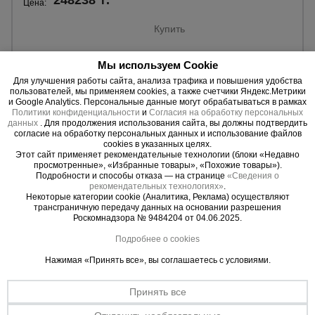
248238 ₸.
Цена:
Купить
Мы используем Cookie
Для улучшения работы сайта, анализа трафика и повышения удобства
пользователей, мы применяем cookies, а также счетчики Яндекс.Метрики
и Google Analytics. Персональные данные могут обрабатываться в рамках
Политики конфиденциальности
и
Согласия на обработку персональных
данных
. Для продолжения использования сайта, вы должны подтвердить
согласие на обработку персональных данных и использование файлов
cookies в указанных целях.
Этот сайт применяет рекомендательные технологии (блоки «Недавно
просмотренные», «Избранные товары», «Похожие товары»).
Подробности и способы отказа — на странице
«Сведения о
рекомендательных технологиях»
.
Некоторые категории cookie (Аналитика, Реклама) осуществляют
трансграничную передачу данных на основании разрешения
Роскомнадзора № 9484204 от 04.06.2025.
Подробнее о cookies
0 отзывов
Нажимая «Принять все», вы соглашаетесь с условиями.
Вышка-тура Промышленник ВСП 1.2х2.0, 10.0 м ver. 2.0
Материал:
Сталь
Принять все
База:
1,2х2,0 м
Высота до настила макс.:
8,9 м