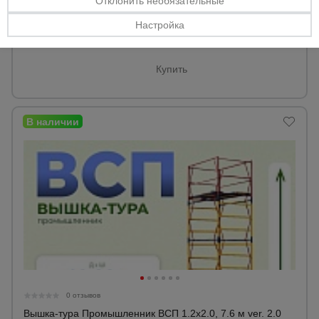
Отклонить необязательные
Высота:
10,0 м
Настройка
270297 ₸.
Цена:
Купить
0 отзывов
Вышка-тура Промышленник ВСП 1.2х2.0, 7.6 м ver. 2.0