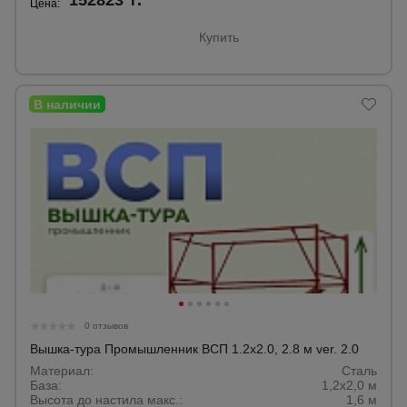
152823 ₸.
для
Цена:
склада
Купить
Тачки
строительные
и садовые
Лестницы
и
стремянки
Штукатурные
комплекты
0 отзывов
Сварочные
Вышка-тура Промышленник ВСП 1.2х2.0, 2.8 м ver. 2.0
аппараты
Материал:
Сталь
База:
1,2х2,0 м
Высота до настила макс.:
1,6 м