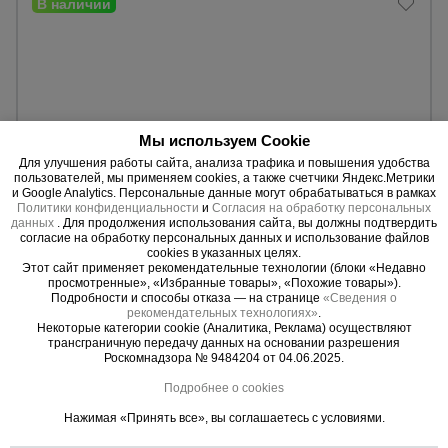
Опалубка
Вибротехника
Мы используем Cookie
для
строительства
Для улучшения работы сайта, анализа трафика и повышения удобства
пользователей, мы применяем cookies, а также счетчики Яндекс.Метрики
и Google Analytics. Персональные данные могут обрабатываться в рамках
Политики конфиденциальности
и
Согласия на обработку персональных
данных
. Для продолжения использования сайта, вы должны подтвердить
Оборудование
согласие на обработку персональных данных и использование файлов
для работы с
0 отзывов
cookies в указанных целях.
арматурой
Этот сайт применяет рекомендательные технологии (блоки «Недавно
Стальная щитовая опалубка
просмотренные», «Избранные товары», «Похожие товары»).
Толщина металла:
2, 2,5, 3 мм.
Подробности и способы отказа — на странице
«Сведения о
Покрытие:
порошковое.
рекомендательных технологиях»
.
Некоторые категории cookie (Аналитика, Реклама) осуществляют
Расчет по Вашему проекту.
Оборудование
трансграничную передачу данных на основании разрешения
для бетонных
Роскомнадзора № 9484204 от 04.06.2025.
работ
Уточнить цену
Подробнее о cookies
Нажимая «Принять все», вы соглашаетесь с условиями.
Техника