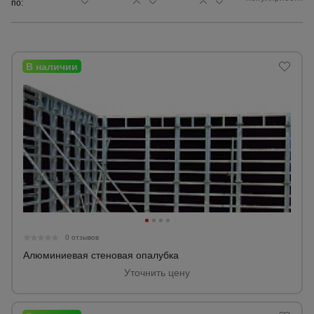
по:
Сетка,
тенты,
брезенты
Строительные
подъемники
Грузоподъемное
оборудование
Каталог
Мусоропровод
0 отзывов
строительный
всех
товаров
Алюминиевая стеновая опалубка
Уточнить цену
Фанера
ламинированная