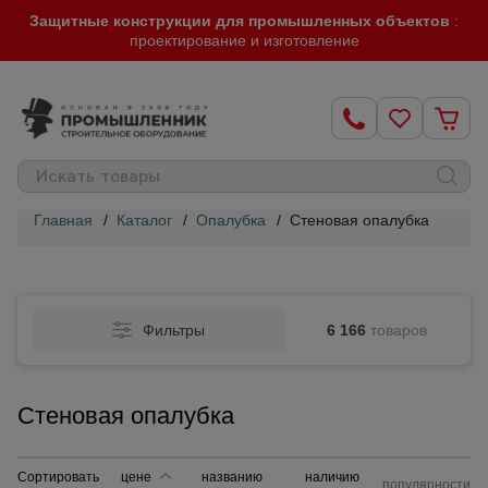
Защитные конструкции для промышленных объектов
:
проектирование и изготовление
Главная
/
Каталог
/
Опалубка
/
Стеновая опалубка
Строительные
леса
Фильтры
6 166
товаров
Вышки-
туры
Стеновая опалубка
Подмости
строительные
Сортировать
цене
названию
наличию
популярности