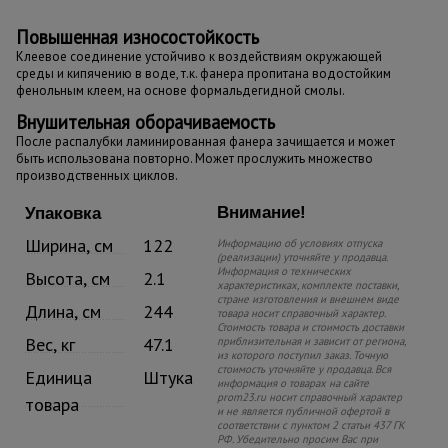
Повышенная износостойкость
Клеевое соединение устойчиво к воздействиям окружающей
среды и кипячению в воде, т.к. фанера пропитана водостойким
фенольным клеем, на основе формальдегидной смолы.
Внушительная оборачиваемость
После распалубки ламинированная фанера зачищается и может
быть использована повторно. Может прослужить множество
производственных циклов.
Внимание!
Упаковка
Ширина, см
122
Информацию об условиях отпуска
(реализации) уточняйте у продавца.
Информация о технических
Высота, см
2.1
характеристиках, комплекте поставки,
стране изготовления и внешнем виде
Длина, см
244
товара носит справочный характер.
Стоимость товара и стоимость доставки
Вес, кг
47.1
приблизительная и зависит от региона,
из которого поступил заказ. Точную
стоимость уточняйте у продавца. Вся
Единица
Штука
информация о товарах на сайте
prom23.ru носит справочный характер
товара
и не является публичной офертой в
соответствии с пунктом 2 статьи 437 ГК
РФ. Убедительно просим Вас при