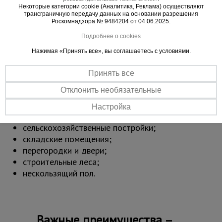
Области применения ламинированной фанеры:
Некоторые категории cookie (Аналитика, Реклама) осуществляют
стеновая опалубка;
трансграничную передачу данных на основании разрешения
Роскомнадзора № 9484204 от 04.06.2025.
опалубка фундамента;
опалубка перекрытий;
Подробнее о cookies
опалубка колонн;
Нажимая «Принять все», вы соглашаетесь с условиями.
опалубка при строительстве мостов и
тоннелей;
Принять все
погрузочные площадки и складские мостики
Отклонить необязательные
обслуживания;
хозяйственные постройки;
Настройка
оградительные сооружения и заборы;
сельскохозяйственные постройки;
складские помещения;
перегородки и двери;
строительные леса;
нескользящий пол.
Важные преимущества –