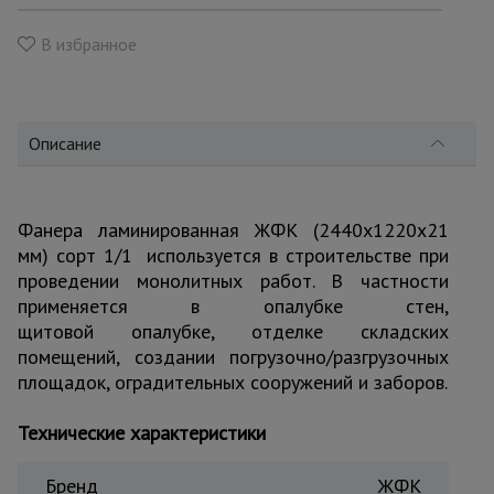
для
склада
В избранное
Тачки
строительные
и садовые
Описание
Лестницы
Фанера ламинированная ЖФК (2440х1220х21
и
стремянки
мм) сорт 1/1 используется в строительстве при
проведении монолитных работ. В частности
применяется в опалубке стен,
Штукатурные
щитовой опалубке, отделке складских
комплекты
помещений, создании погрузочно/разгрузочных
площадок, оградительных сооружений и заборов.
Сварочные
Технические характеристики
аппараты
Бренд
ЖФК