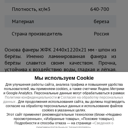
Плотность, кг/м3
640-700
Материал
береза
Страна производитель
Россия
Основа фанеры ЖФК 2440х1220х21 мм - шпон из
берёзы. Именно ламинированная фанера из
берёзы славится своим качеством. Прочна,
устойчива к воздействию воды, гладкая и лёгкая.
При склеивании каждый фанеру пропитывают
Мы используем Cookie
специальными клеями на основе
Для улучшения работы сайта, анализа трафика и повышения удобства
формальдегидной смолы, а верхний слои
пользователей, мы применяем cookies, а также счетчики Яндекс.Метрики
и Google Analytics. Персональные данные могут обрабатываться в рамках
покрываются фенольной пленкой. Торцы
Политики конфиденциальности
и
Согласия на обработку персональных
обрабатывают водоустойчивой акриловой
данных
. Для продолжения использования сайта, вы должны подтвердить
согласие на обработку персональных данных и использование файлов
краской, благодаря чему срок службы
cookies в указанных целях.
значительно увеличивается.
Этот сайт применяет рекомендательные технологии (блоки «Недавно
просмотренные», «Избранные товары», «Похожие товары»).
Подробности и способы отказа — на странице
«Сведения о
рекомендательных технологиях»
.