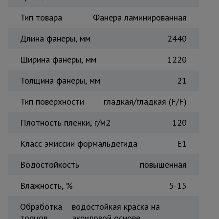
Тепловые
Тип товара
Фанера ламинированная
пушки
Длина фанеры, мм
2440
Металл и
Ширина фанеры, мм
1220
металлообработка
Толщина фанеры, мм
21
Тип поверхности
гладкая/гладкая (F/F)
Плотность пленки, г/м2
120
Класс эмиссии формальдегида
Е1
Водостойкость
повышенная
Влажность, %
5-15
Обработка
водостойкая краска на
торцов
акриловой основе