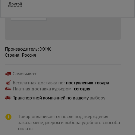
Добавить в корзину
Купить в 1 клик
Другой
Нашли дешевле?
Снизим цену!
Опалубка
Вибротехника
для
строительства
Производитель: ЖФК
Страна: Россия
Оборудование
Самовывоз:
для работы с
арматурой
Бесплатная доставка по:
поступлению товара
Платная доставка курьером:
сегодня
Транспортной компанией по вашему
выбору
Оборудование
для бетонных
работ
Товар оплачивается после подтверждения
заказа менеджером и выбора удобного способа
оплаты
Техника