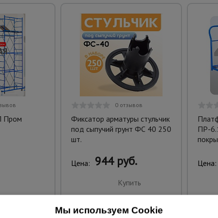
тзывов
0 отзывов
П Пром
Фиксатор арматуры стульчик
Платф
под сыпучий грунт ФС 40 250
ПР-6.
шт.
покры
944 руб.
Цена:
Цена:
Купить
Мы используем Cookie