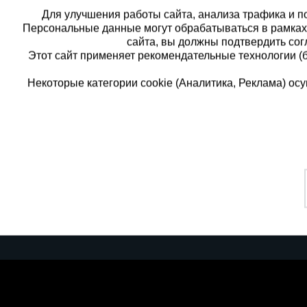
Для улучшения работы сайта, анализа трафика и по
Персональные данные могут обрабатываться в рамка
сайта, вы должны подтвердить сог
Этот сайт применяет рекомендательные технологии (
Некоторые категории cookie (Аналитика, Реклама) о
Каталог товаров
Еди
О компании
8 
Аренда оборудования
Франшиза
Зак
Доставка
Контакты
бес
Статьи
Защитные конструкции