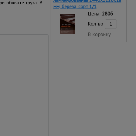
ламинированная 2440х1220х18
ри обхвате груза. В
мм, береза, сорт 1/1
Цена:
2806
Кол-во
В корзину
приспособление
шение с такелажными
ортировки автомобилей
ку
2,5 т., натяжение при