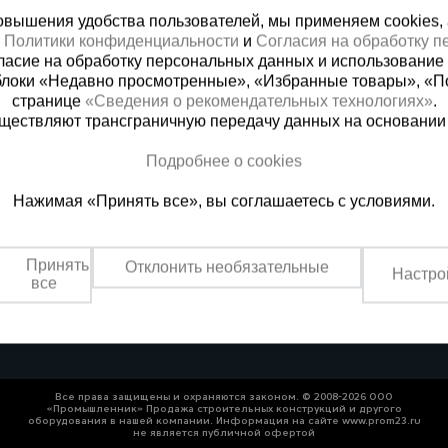
вышения удобства пользователей, мы применяем cookies, а 
х
Политики конфиденциальности
и
Согласия на обработку 
ласие на обработку персональных данных и использование 
блоки «Недавно просмотренные», «Избранные товары», «П
странице
«Сведения о рекомендательных технологиях»
.
существляют трансграничную передачу данных на основании
Подробнее о cookies
ная справочная
Казахстан
Нажимая «Принять все», вы соглашаетесь с условиями.
(800) 200-25-90
+7 (727) 33
азать звонок
Заказать звонок
Принять
Отклонить необязательные
Настро
платно по России
Пн-Вс: с 9:00 до 18:00
все
Обеденный перерыв 1
Все права защищены и охраняются законом. © 2008-2026 ООО
«Промышленник» Продажа строительных конструкций и другого
оборудования в нашей компании. Информация на сайте www.prom23.ru
не является публичной офертой