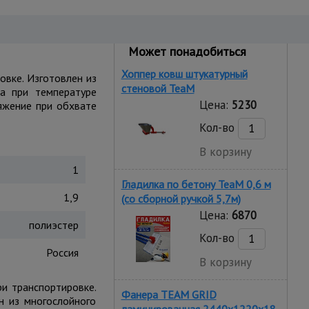
Может понадобиться
Хоппер ковш штукатурный
овке. Изготовлен из
стеновой TeaM
та при температуре
Цена:
5230
тяжение при обхвате
Кол-во
В корзину
1
Гладилка по бетону TeaM 0,6 м
1,9
(со сборной ручкой 5,7м)
Цена:
6870
полиэстер
Кол-во
Россия
В корзину
ри транспортировке.
Фанера TEAM GRID
н из многослойного