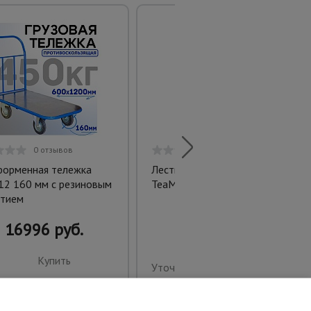
0 отзывов
0 отзывов
орменная тележка
Лестница трехсекционная
12 160 мм с резиновым
TeaM SC3007
тием
16996 руб.
Купить
Уточнить цену