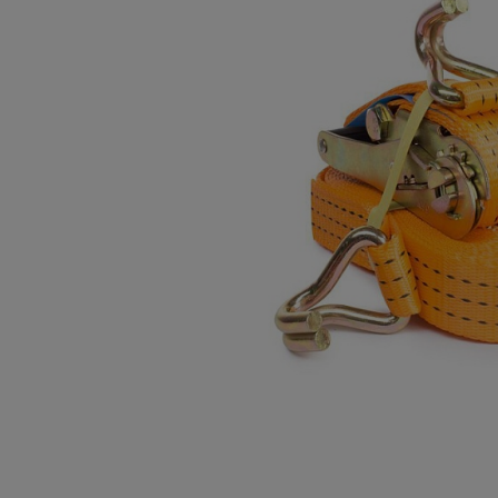
Опалубка
Вибротехника для строительств
Оборудование для работы с арм
Оборудование для бетонных раб
Техника для склада
Тачки строительные и садовые
Лестницы и стремянки
Штукатурные комплекты
Сварочные аппараты
Тепловые пушки
Металл и металлообработка