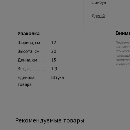
Стамбул
Другой
Внима
Упаковка
Ширина, см
12
Информац
комплекте
Высота, см
20
стоимость
продавца.
Длина, см
15
соответс
и характ
Вес, кг
1.9
Единица
Штука
товара
Рекомендуемые товары