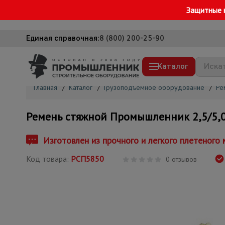
Защитные 
Единая справочная:
8 (800) 200-25-90
Каталог
Главная
/
Каталог
/
Грузоподъемное оборудование
/
Ре
Строительные леса
Ремень стяжной Промышленник 2,5/5,0 
Вышки-туры
Подмости строительные
Изготовлен из прочного и легкого плетеного 
Сетка, тенты, брезенты
Код товара:
РСП5850
0 отзывов
Строительные подъемники
Грузоподъемное оборудование
Мусоропровод строительный
Фанера ламинированная