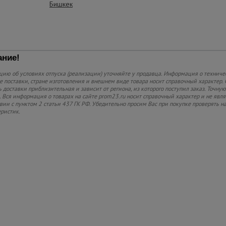
Бишкек
ние!
ию об условиях отпуска (реализации) уточняйте у продавца. Информация о техниче
 поставки, стране изготовления и внешнем виде товара носит справочный характер. 
 доставки приблизительная и зависит от региона, из которого поступил заказ. Точную
 Вся информация о товарах на сайте prom23.ru носит справочный характер и не явл
твии с пунктом 2 статьи 437 ГК РФ. Убедительно просим Вас при покупке проверять
еристик.