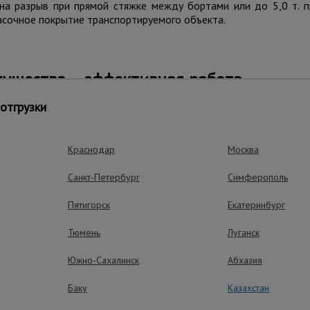
на разрыв при прямой стяжке между бортами или до 5,0 т. п
асочное покрытие транспортируемого объекта.
ущества – эффективная работа
отгрузки
Краснодар
Москва
Универсальное 
Буксир - готовое ре
Санкт-Петербург
Симферополь
крюками для трансп
и грузов.
Пятигорск
Екатеринбург
Тюмень
Луганск
Держит нагруз
Прямое натяжение до 
Южно-Сахалинск
Абхазия
обхвате груза - 5,0 т.
Баку
Казахстан