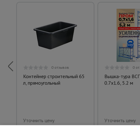
0 отзывов
0 о
Контейнер строительный 65
Вышка-тура ВС
л, прямоугольный
0.7х1.6, 5.2 м
Уточнить цену
Уточнить цену