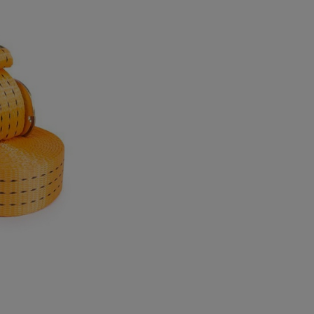
а
атурой
от