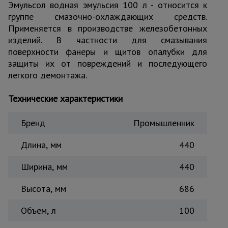
для
Эмульсол водная эмульсия 100 л - относится к
склада
группе смазочно-охлаждающих средств.
Применяется в производстве железобетонных
изделий. В частности для смазывания
Тачки
поверхности фанеры и щитов опалубки для
строительные
и садовые
защиты их от повреждений и последующего
легкого демонтажа.
Технические характеристики
Лестницы
и
стремянки
Бренд
Промышленник
Длина, мм
440
Штукатурные
комплекты
Ширина, мм
440
Высота, мм
686
Сварочные
аппараты
Объем, л
100