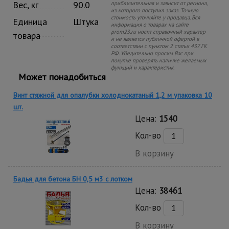
Вес, кг
90.0
приблизительная и зависит от региона,
из которого поступил заказ. Точную
стоимость уточняйте у продавца. Вся
Единица
Штука
информация о товарах на сайте
prom23.ru носит справочный характер
товара
и не является публичной офертой в
соответствии с пунктом 2 статьи 437 ГК
РФ. Убедительно просим Вас при
покупке проверять наличие желаемых
функций и характеристик.
Может понадобиться
Винт стяжной для опалубки холоднокатаный 1,2 м упаковка 10
шт.
Цена:
1540
Кол-во
В корзину
Бадья для бетона БН 0,5 м3 с лотком
Цена:
38461
Кол-во
В корзину