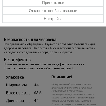
Принять все
Отклонить необязательные
Настройка
Безопасность
для человека
При правильном обращении Эмульсол абсолютно безопасен для
здоровья человека. Относится к 4-му классу опасности веществ и
не содержит соединений хлора, бора и нитритов.
Без дефектов
Применение не вызывает появления дефектов и пятен на
поверхностях готовых железобетонных изделий.
Внимание!
Упаковка
Ширина, см
44
Информацию об условиях отпуска
(реализации) уточняйте у продавца.
Информация о технических
Высота, см
68.6
характеристиках, комплекте поставки,
стране изготовления и внешнем виде
Длина, см
44
товара носит справочный характер.
Стоимость товара и стоимость доставки