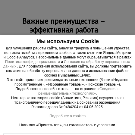
Важные преимущества –
эффективная работа
Мы используем Cookie
Готов к эксплуатации
Для улучшения работы сайта, анализа трафика и повышения удобства
Водная эмульсия сразу готова к нанесению и не требует
пользователей, мы применяем cookies, а также счетчики Яндекс.Метрики
предварительного разбавления перед использованием.
и Google Analytics. Персональные данные могут обрабатываться в рамках
Политики конфиденциальности
и
Согласия на обработку персональных
Защита поверхностей
данных
. Для продолжения использования сайта, вы должны подтвердить
Обладает высокой степенью адгезии к металлу. Препятствует
согласие на обработку персональных данных и использование файлов
образованию коррозии на стальной опалубке, продлевая ее срок
cookies в указанных целях.
службы.
Этот сайт применяет рекомендательные технологии (блоки «Недавно
просмотренные», «Избранные товары», «Похожие товары»).
Подробности и способы отказа — на странице
«Сведения о
рекомендательных технологиях»
.
Некоторые категории cookie (Аналитика, Реклама) осуществляют
трансграничную передачу данных на основании разрешения
Роскомнадзора № 9484204 от 04.06.2025.
Подробнее о cookies
Нажимая «Принять все», вы соглашаетесь с условиями.