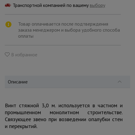
для
Транспортной компанией по вашему
склада
выбору
Товар оплачивается после подтверждения
Тачки
заказа менеджером и выбора удобного способа
строительные
оплаты
и садовые
В избранное
Лестницы
и
стремянки
Описание
Штукатурные
комплекты
Винт стяжной 3,0 м. используется в частном и
промышленном монолитном строительстве.
Сварочные
Связующее звено при возведении опалубки стен
аппараты
и перекрытий.