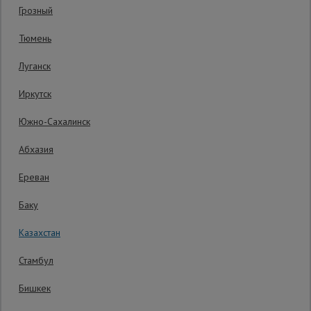
Код товара:
ВСХК3М76ПР10
0 отзывов
Грозный
Гарантия производителя: 1 год
Сетка,
Тюмень
тенты,
брезенты
Луганск
Иркутск
Строительные
подъемники
Южно-Сахалинск
Абхазия
Грузоподъемное
оборудование
Ереван
Баку
Каталог
Мусоропровод
Казахстан
строительный
всех
товаров
Стамбул
Бишкек
Фанера
ламинированная