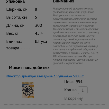
Внимание!
Упаковка
Ширина, см
8
Информацию об условиях отпуска
(реализации) уточняйте у продавца.
Информация о технических
Высота, см
5
характеристиках, комплекте поставки,
стране изготовления и внешнем виде
Длина, см
300
товара носит справочный характер.
Стоимость товара и стоимость доставки
Вес, кг
45.4
приблизительная и зависит от региона,
из которого поступил заказ. Точную
стоимость уточняйте у продавца. Вся
Единица
Штука
информация о товарах на сайте
prom23.ru носит справочный характер
товара
и не является публичной офертой в
соответствии с пунктом 2 статьи 437 ГК
РФ. Убедительно просим Вас при
покупке проверять наличие желаемых
функций и характеристик.
Может понадобиться
Фиксатор арматуры звездочка 35 упаковка 500 шт.
Цена:
954
Кол-во
В корзину