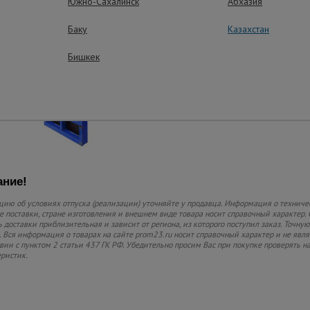
Южно-Сахалинск
Абхазия
Защитное порошков
покрытие.
Баку
Казахстан
Бишкек
ние!
ию об условиях отпуска (реализации) уточняйте у продавца. Информация о техниче
 поставки, стране изготовления и внешнем виде товара носит справочный характер. 
 доставки приблизительная и зависит от региона, из которого поступил заказ. Точную
 Вся информация о товарах на сайте prom23.ru носит справочный характер и не явл
твии с пунктом 2 статьи 437 ГК РФ. Убедительно просим Вас при покупке проверять
еристик.