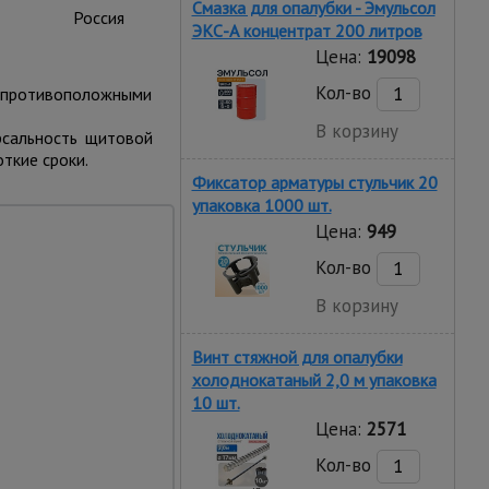
Смазка для опалубки - Эмульсол
Россия
ЭКС-А концентрат 200 литров
Цена:
19098
Кол-во
 с противоположными
В корзину
рсальность щитовой
ткие сроки.
Фиксатор арматуры стульчик 20
упаковка 1000 шт.
Цена:
949
Кол-во
В корзину
Винт стяжной для опалубки
чиваемость
холоднокатаный 2,0 м упаковка
ное использование.
10 шт.
Цена:
2571
Кол-во
вость