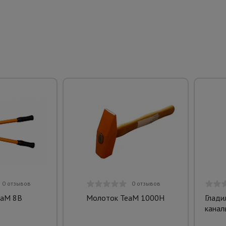
0 отзывов
0 отзывов
eaM 8B
Молоток TeaM 1000H
Глади
канал