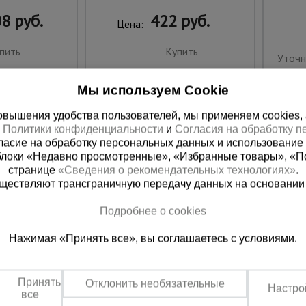
8 руб.
422 руб.
Цена:
пить
Купить
Уточн
Мы используем Cookie
вышения удобства пользователей, мы применяем cookies, а 
х
Политики конфиденциальности
и
Согласия на обработку 
ласие на обработку персональных данных и использование 
блоки «Недавно просмотренные», «Избранные товары», «П
странице
«Сведения о рекомендательных технологиях»
.
существляют трансграничную передачу данных на основании
Подробнее о cookies
ная справочная
Казахстан
Нажимая «Принять все», вы соглашаетесь с условиями.
(800) 200-25-90
+7 (727) 33
азать звонок
Заказать звонок
Принять
Отклонить необязательные
Настро
платно по России
Пн-Вс: с 9:00 до 18:00
все
Обеденный перерыв 1