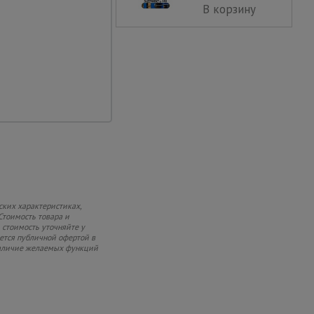
о-полимерное
В корзину
ских характеристиках,
Стоимость товара и
 стоимость уточняйте у
яется публичной офертой в
 наличие желаемых функций