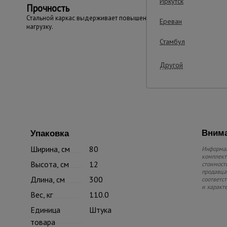
Иркутск
Прочность
Стальной каркас выдерживает повышенную
Ереван
нагрузку.
Стамбул
Другой
Внима
Упаковка
Ширина, см
80
Информац
комплекте
Высота, см
12
стоимость
продавца.
Длина, см
300
соответс
и характ
Вес, кг
110.0
Единица
Штука
товара