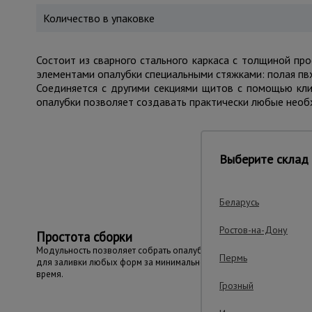
Количество в упаковке
Состоит из сварного стального каркаса с толщиной пр
элементами опалубки специальными стяжками: полая пвх 
Соединяется с другими секциями щитов с помощью кл
опалубки позволяет создавать практически любые необ
Выберите склад 
Важные преим
Беларусь
Ростов-на-Дону
Простота сборки
Модульность позволяет собрать опалубку
Пермь
для заливки любых форм за минимальное
время.
Грозный