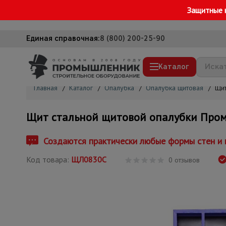
Защитные 
Единая справочная:
8 (800) 200-25-90
Каталог
Главная
/
Каталог
/
Опалубка
/
Опалубка щитовая
/
Щит
Строительные леса
Щит стальной щитовой опалубки Пром
Вышки-туры
Подмости строительные
Создаются практически любые формы стен и п
Сетка, тенты, брезенты
Код товара:
ЩЛ0830С
0 отзывов
Строительные подъемники
Грузоподъемное оборудование
Мусоропровод строительный
Фанера ламинированная