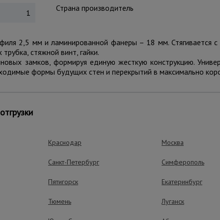
Страна производитель
1
офиля 2,5 мм и ламинированной фанеры – 18 мм. Стягивается
трубка, стяжной винт, гайки.
иновых замков, формируя единую жесткую конструкцию. Униве
ходимые формы будущих стен и перекрытий в максимально коро
отгрузки
ущества – эффективная работа
Краснодар
Москва
Санкт-Петербург
Симферополь
Высокая обора
Возможно многократ
Пятигорск
Екатеринбург
Тюмень
Луганск
Износоустойчи