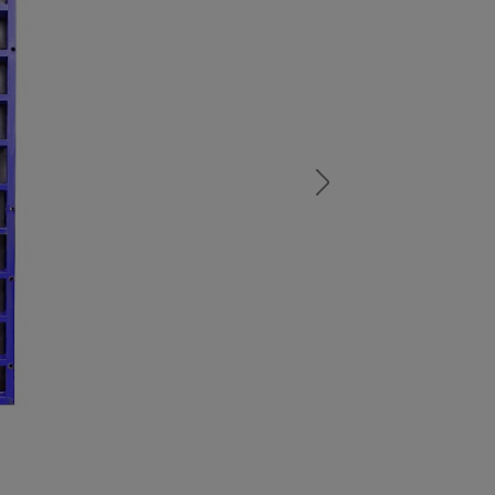
а
атурой
от