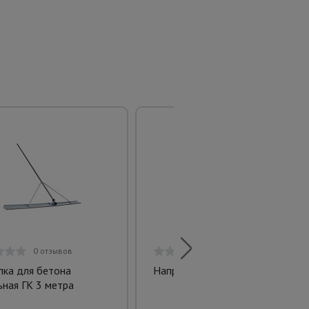
0 отзывов
0 отзывов
лка для бетона
Направляющая троса (сталь)
ьная ГК 3 метра