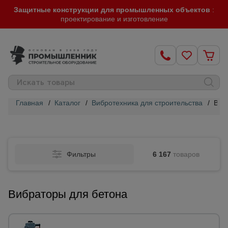
Защитные конструкции для промышленных объектов
:
проектирование и изготовление
Главная
/
Каталог
/
Вибротехника для строительства
/
Виб
Строительные
леса
Фильтры
6 167
товаров
Вышки-
туры
Вибраторы для бетона
Подмости
строительные