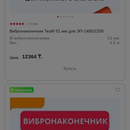
для
склада
1 отзыв
Тачки
строительные
Вибронаконечник TeaM 51 мм для ЭП-1400/2200
и садовые
Ø вибронаконечника:
51 мм.
Вес:
4,5 кг.
Лестницы
12364 ₸.
Цена:
и
стремянки
Купить
Штукатурные
комплекты
Сварочные
аппараты