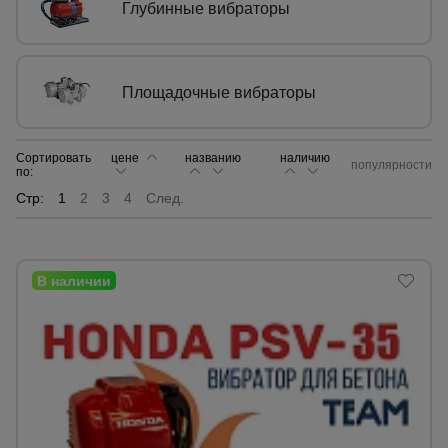
Глубинные вибраторы
Сетка,
тенты,
брезенты
Площадочные вибраторы
Строительные
Сортировать
цене
названию
наличию
подъемники
популярности
по:
Стр:
1
2
3
4
След.
Грузоподъемное
оборудование
Каталог
Мусоропровод
строительный
всех
товаров
Фанера
ламинированная