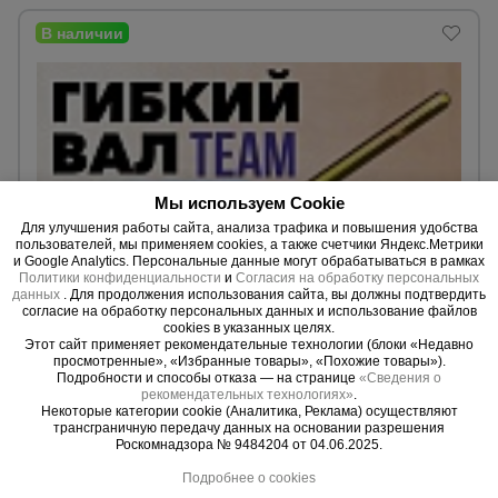
Мы используем Cookie
Для улучшения работы сайта, анализа трафика и повышения удобства
пользователей, мы применяем cookies, а также счетчики Яндекс.Метрики
и Google Analytics. Персональные данные могут обрабатываться в рамках
Политики конфиденциальности
и
Согласия на обработку персональных
данных
. Для продолжения использования сайта, вы должны подтвердить
0 отзывов
согласие на обработку персональных данных и использование файлов
cookies в указанных целях.
Гибкий вал с вибронаконечником TeaM 1 м / 45 мм
Этот сайт применяет рекомендательные технологии (блоки «Недавно
Длина:
1,0 м.
просмотренные», «Избранные товары», «Похожие товары»).
Ø вибронаконечника:
45 мм.
Подробности и способы отказа — на странице
«Сведения о
рекомендательных технологиях»
.
Некоторые категории cookie (Аналитика, Реклама) осуществляют
17580 ₸.
трансграничную передачу данных на основании разрешения
Цена:
Роскомнадзора № 9484204 от 04.06.2025.
Купить
Подробнее о cookies