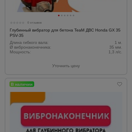
Опалубка
0 отзывов
Глубинный вибратор для бетона TeaM ДВС Honda GX 35
PSV-35
Вибротехника
для
Длина гибкого вала:
1 м.
строительства
Ø вибронаконечника:
35 мм.
Мощность:
1,3 л/с.
Уточнить цену
Оборудование
для работы с
арматурой
Оборудование
для бетонных
работ
Техника