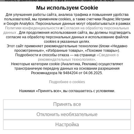
больших физических усилий переместить с
Мы используем Cookie
одного места на другое. В момент проведения
Для улучшения работы сайта, анализа трафика и повышения удобства
работ вышку необходимо зафиксировать
пользователей, мы применяем cookies, а также счетчики Яндекс.Метрики
и Google Analytics. Персональные данные могут обрабатываться в рамках
тормозными винтовыми опорами, находящихся
Политики конфиденциальности
и
Согласия на обработку персональных
рядом с каждым колесом. Также ими можно
данных
. Для продолжения использования сайта, вы должны подтвердить
согласие на обработку персональных данных и использование файлов
тонко отрегулировать высоту вышки. Это
cookies в указанных целях.
необходимо, если вы работаете на неровной
Этот сайт применяет рекомендательные технологии (блоки «Недавно
просмотренные», «Избранные товары», «Похожие товары»).
площадке.
Подробности и способы отказа — на странице
«Сведения о
рекомендательных технологиях»
.
Некоторые категории cookie (Аналитика, Реклама) осуществляют
Вышка рассчитана на вес до 250 кг. На ней
трансграничную передачу данных на основании разрешения
Роскомнадзора № 9484204 от 04.06.2025.
комфортно может разместиться рабочий с
необходимым оборудованием.
Подробнее о cookies
Нажимая «Принять все», вы соглашаетесь с условиями.
Модель изготовлена в соответствии с
требованиями ГОСТ Р 58755-2019.
Принять все
Отклонить необязательные
Комплектация:
базовый блок ВСП 250/1.6х2.0 - 1 шт.
Настройка
секция ВСП 250/1.6х2.0 - 13 шт.