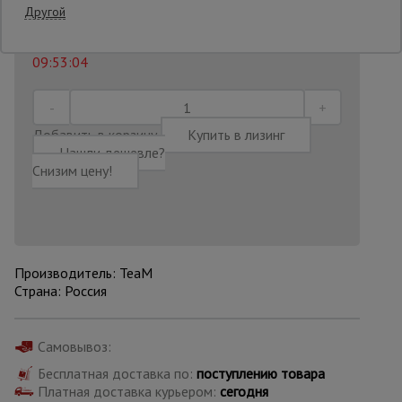
462 452
₸.
Распечатать
Другой
Последнее обновление цены: 06.08.2026
Опалубка
09:53:04
Вибротехника
для
Добавить в корзину
Купить в лизинг
строительства
Нашли дешевле?
Снизим цену!
Оборудование
для работы с
арматурой
Производитель: TeaM
Страна: Россия
Оборудование
для бетонных
работ
Самовывоз:
Бесплатная доставка по:
поступлению товара
Платная доставка курьером:
сегодня
Техника