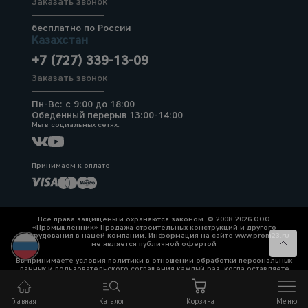
Заказать звонок
бесплатно по России
Казахстан
+7 (727) 339-13-09
Заказать звонок
Пн-Вс: с 9:00 до 18:00
Обеденный перерыв 13:00-14:00
Мы в социальных сетях:
Принимаем к оплате
Все права защищены и охраняются законом. © 2008-2026 ООО
«Промышленник» Продажа строительных конструкций и другого
оборудования в нашей компании. Информация на сайте www.prom23.ru
не является публичной офертой
Вы принимаете условия политики в отношении обработки персональных
данных и пользовательского соглашения каждый раз, когда оставляете
свои данные в любой форме обратной связи на сайте prom23.ru и его
поддоменов
Главная
Каталог
Корзина
Меню
Политика конфиденциальности