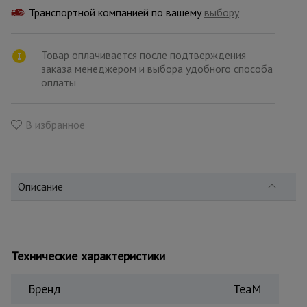
для
склада
Транспортной компанией по вашему
выбору
Товар оплачивается после подтверждения
Тачки
заказа менеджером и выбора удобного способа
строительные
и садовые
оплаты
В избранное
Лестницы
и
стремянки
Описание
Штукатурные
комплекты
Технические характеристики
Сварочные
аппараты
Бренд
TeaM