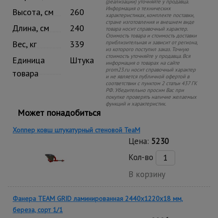
(реализации) уточняйте у продавца.
Информация о технических
Высота, см
260
характеристиках, комплекте поставки,
стране изготовления и внешнем виде
Длина, см
240
товара носит справочный характер.
Стоимость товара и стоимость доставки
Вес, кг
339
приблизительная и зависит от региона,
из которого поступил заказ. Точную
стоимость уточняйте у продавца. Вся
Единица
Штука
информация о товарах на сайте
prom23.ru носит справочный характер
товара
и не является публичной офертой в
соответствии с пунктом 2 статьи 437 ГК
РФ. Убедительно просим Вас при
покупке проверять наличие желаемых
функций и характеристик.
Может понадобиться
Хоппер ковш штукатурный стеновой TeaM
Цена:
5230
Кол-во
В корзину
Фанера TEAM GRID ламинированная 2440х1220х18 мм,
береза, сорт 1/1