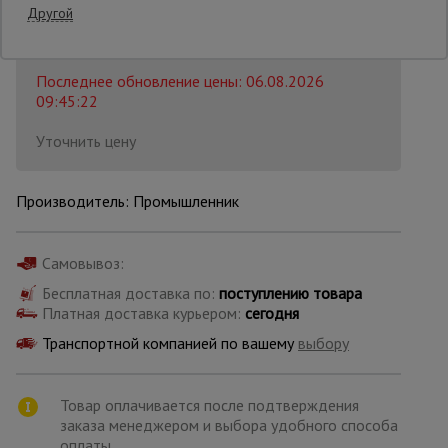
Другой
Распечатать
Опалубка
Последнее обновление цены: 06.08.2026
09:45:22
Вибротехника
Уточнить цену
для
строительства
Производитель: Промышленник
Оборудование
для работы с
арматурой
Самовывоз:
Бесплатная доставка по:
поступлению товара
Платная доставка курьером:
сегодня
Оборудование
Транспортной компанией по вашему
выбору
для бетонных
работ
Товар оплачивается после подтверждения
заказа менеджером и выбора удобного способа
Техника
оплаты