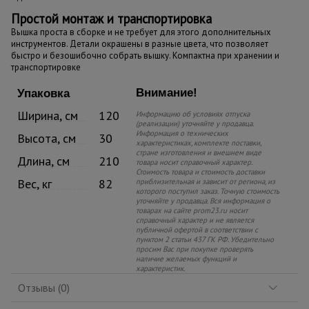
Простой монтаж и транспортировка
Вышка проста в сборке и не требует для этого дополнительных
инструментов. Детали окрашены в разные цвета, что позволяет
быстро и безошибочно собрать вышку. Компактна при хранении и
транспортировке
Внимание!
Упаковка
Ширина, см
120
Информацию об условиях отпуска
(реализации) уточняйте у продавца.
Информация о технических
Высота, см
30
характеристиках, комплекте поставки,
стране изготовления и внешнем виде
Длина, см
210
товара носит справочный характер.
Стоимость товара и стоимость доставки
Вес, кг
82
приблизительная и зависит от региона, из
которого поступил заказ. Точную стоимость
уточняйте у продавца. Вся информация о
товарах на сайте prom23.ru носит
справочный характер и не является
публичной офертой в соответствии с
пунктом 2 статьи 437 ГК РФ. Убедительно
просим Вас при покупке проверять
наличие желаемых функций и
характеристик.
Отзывы (0)