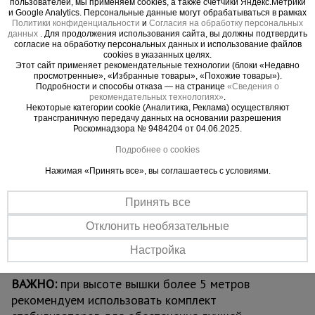
пользователей, мы применяем cookies, а также счетчики Яндекс.Метрики
механизмами). Ее просто перемещать по объекту
и Google Analytics. Персональные данные могут обрабатываться в рамках
за счет наличия больших прорезиненных колес,
Политики конфиденциальности
и
Согласия на обработку персональных
данных
. Для продолжения использования сайта, вы должны подтвердить
которые также снабжены фиксаторами
согласие на обработку персональных данных и использование файлов
положения. Позволяют тонко подрегулировать
cookies в указанных целях.
Этот сайт применяет рекомендательные технологии (блоки «Недавно
высоту вышки и зафиксировать ее от
просмотренные», «Избранные товары», «Похожие товары»).
Подробности и способы отказа — на странице
«Сведения о
нежелательных перемещений во время работ.
рекомендательных технологиях»
.
Данную модель вышки можно доращивать по
Некоторые категории cookie (Аналитика, Реклама) осуществляют
трансграничную передачу данных на основании разрешения
высоте дополнительными секциями (не входят в
Роскомнадзора № 9484204 от 04.06.2025.
стоимость) до 7 метров. Секции вышки снабжены
Подробнее о cookies
диагональными металлическими стяжками. Они
обеспечивают дополнительную устойчивость при
Нажимая «Принять все», вы соглашаетесь с условиями.
резких порывах ветра. Настил изготовлен из
фанеры толщиной 10 мм и имеет люк для
Принять все
безопасного и удобного перемещения во время
Отклонить необязательные
работ. Если докупить еще один настил, можно
работать вдвоем: вышка выдерживает вес до
Настройка
700 кг.
ВАЖНО:
при высоте вышки более 5 метров
рекомендуем использовать комплект