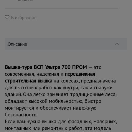
для
склада
В избранное
Тачки
строительные
и садовые
Описание
Лестницы
и
стремянки
Вышка-тура ВСП Ультра 700 ПРОМ
— это
современная, надежная и
передвижная
строительная вышка
на колесах, предназначена
для высотных работ как внутри, так и снаружи
Штукатурные
комплекты
зданий. Она легко заменяет традиционные леса,
обладает высокой мобильностью, быстро
монтируется и обеспечивает надежную
Сварочные
безопасность.
аппараты
Если вам нужна вышка для фасадных, малярных,
монтажных или ремонтных работ, эта модель