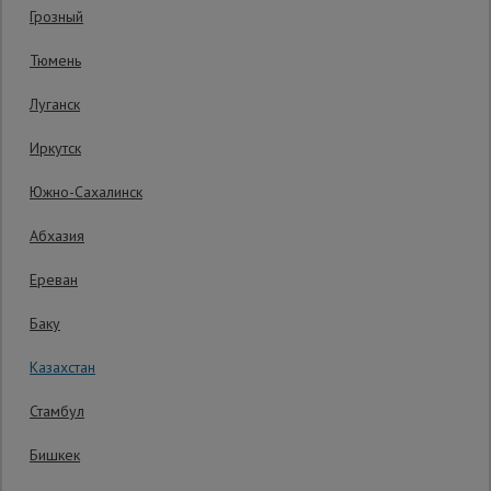
Грозный
Код товара:
ВПП0740У
0 отзывов
Сетка,
Тюмень
тенты,
Гарантия производителя: 1 год
брезенты
Луганск
Иркутск
Строительные
подъемники
Южно-Сахалинск
Абхазия
Грузоподъемное
оборудование
Ереван
Баку
Каталог
Мусоропровод
Казахстан
строительный
всех
товаров
Стамбул
Бишкек
Фанера
ламинированная