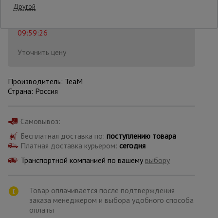
Распечатать
Другой
Последнее обновление цены: 06.08.2026
Опалубка
09:59:26
Уточнить цену
Вибротехника
для
строительства
Производитель: TeaM
Страна: Россия
Оборудование
для работы с
Самовывоз:
арматурой
Бесплатная доставка по:
поступлению товара
Платная доставка курьером:
сегодня
Транспортной компанией по вашему
выбору
Оборудование
для бетонных
работ
Товар оплачивается после подтверждения
заказа менеджером и выбора удобного способа
оплаты
Техника