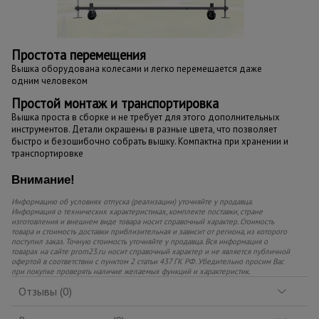
Простота перемещения
Вышка оборудована колесами и легко перемещается даже
одним человеком
Простой монтаж и транспортировка
Вышка проста в сборке и не требует для этого дополнительных
инструментов. Детали окрашены в разные цвета, что позволяет
быстро и безошибочно собрать вышку. Компактна при хранении и
транспортировке
Внимание!
Информацию об условиях отпуска (реализации) уточняйте у продавца.
Информация о технических характеристиках, комплекте поставки, стране
изготовления и внешнем виде товара носит справочный характер. Стоимость
товара и стоимость доставки приблизительная и зависит от региона, из которого
поступил заказ. Точную стоимость уточняйте у продавца. Вся информация о
товарах на сайте prom23.ru носит справочный характер и не является публичной
офертой в соответствии с пунктом 2 статьи 437 ГК РФ. Убедительно просим Вас
при покупке проверять наличие желаемых функций и характеристик.
Отзывы (0)