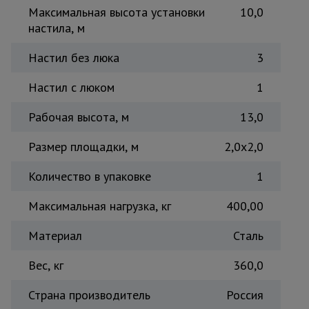
Максимальная высота установки
10,0
Тепловые
пушки
настила, м
Настил без люка
3
Металл и
Настил с люком
1
металлообработка
Рабочая высота, м
13,0
Размер площадки, м
2,0x2,0
Количество в упаковке
1
Максимальная нагрузка, кг
400,00
Материал
Сталь
Вес, кг
360,0
Страна производитель
Россия