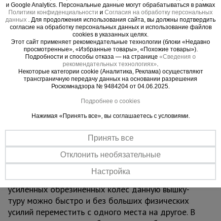
и Google Analytics. Персональные данные могут обрабатываться в рамках
инструмента. Все элементы вышки стыкуются
Политики конфиденциальности
и
Согласия на обработку персональных
между собой по принципу "труба в трубу" и
данных
. Для продолжения использования сайта, вы должны подтвердить
согласие на обработку персональных данных и использование файлов
фиксируются флажковым механизмом.
cookies в указанных целях.
Модель имеет ширину базового блока 2,0х2,0
Этот сайт применяет рекомендательные технологии (блоки «Недавно
просмотренные», «Избранные товары», «Похожие товары»).
метра. Высота вышки - 12,3 метра. Ее можно
Подробности и способы отказа — на странице
«Сведения о
дорастить дополнительными секциями до 20,7
рекомендательных технологиях»
.
Некоторые категории cookie (Аналитика, Реклама) осуществляют
метров с шагом секций 0,6 м. Рабочая площадка
трансграничную передачу данных на основании разрешения
состоит из одного настила с люком,
Роскомнадзора № 9484204 от 04.06.2025.
изготавливаемого из стальных труб по
Подробнее о cookies
периметру, покрытых сверху прочным фанерным
Нажимая «Принять все», вы соглашаетесь с условиями.
листом.
Отличает вышку строительную резервуарную
Принять все
ВСП TeaM 2,0x2,0 изготовление из стальных
труб, которые для большей долговечности и
Отклонить необязательные
устойчивости к химическим веществам покрыты
Настройка
защитной полимерной краской. С помощью
усиленных обрезиненных колес данную вышку-
туру можно быстро и без больших физических
усилий переместить с одного места на другое. В