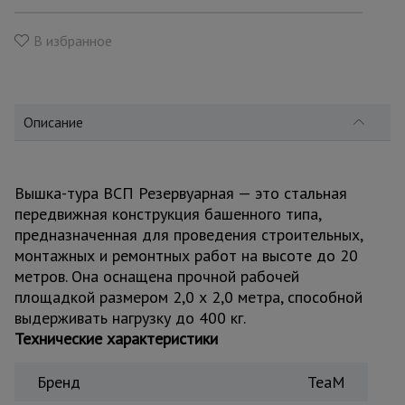
для
склада
В избранное
Тачки
строительные
и садовые
Описание
Лестницы
и
Вышка-тура ВСП Резервуарная — это стальная
стремянки
передвижная конструкция башенного типа,
предназначенная для проведения строительных,
монтажных и ремонтных работ на высоте до 20
Штукатурные
метров. Она оснащена прочной рабочей
комплекты
площадкой размером 2,0 х 2,0 метра, способной
выдерживать нагрузку до 400 кг.
Технические характеристики
Сварочные
аппараты
Бренд
TeaM