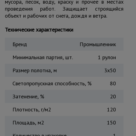
мусора, песок, воду, краску и прочее в местах
Тепловые
проведения работ. Защищает строящийся
пушки
объект и рабочих от снега, дождя и ветра.
Технические характеристики
Металл и
металлообработка
Бренд
Промышленник
Минимальная партия, шт.
1 рулон
Размер полотна, м
3х50
Светопропускная способность, %
80
Затенение, %
20
Плотность, г/м2
120
Площадь, м2
150
Количество в упаковке
1