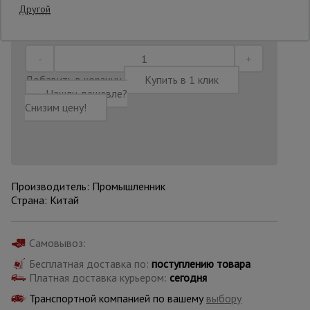
Другой
Последнее обновление цены: 04.08.2026
10:54:31
Опалубка
Добавить в корзину
Купить в 1 клик
Вибротехника
Нашли дешевле?
для
Снизим цену!
строительства
Оборудование
для работы с
арматурой
Производитель: Промышленник
Страна: Китай
Оборудование
для бетонных
Самовывоз:
работ
Бесплатная доставка по:
поступлению товара
Платная доставка курьером:
сегодня
Транспортной компанией по вашему
выбору
Техника