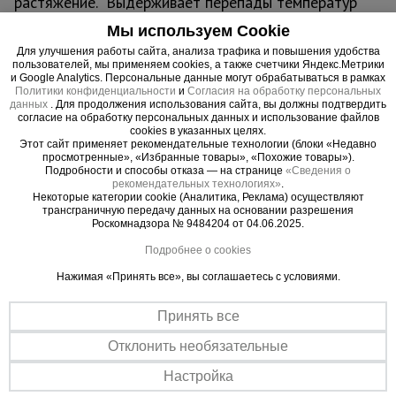
растяжение. Выдерживает перепады температур
от - 40 до + 90 С. Устойчива к ультрафиолету.
Мы используем Cookie
Безопасна, не выделяет вредных веществ.
Для улучшения работы сайта, анализа трафика и повышения удобства
пользователей, мы применяем cookies, а также счетчики Яндекс.Метрики
и Google Analytics. Персональные данные могут обрабатываться в рамках
В сельском хозяйстве армированную пленку
Политики конфиденциальности
и
Согласия на обработку персональных
применяют для защиты растений, в том числе:
данных
. Для продолжения использования сайта, вы должны подтвердить
согласие на обработку персональных данных и использование файлов
- для оборудования парников и теплиц;
cookies в указанных целях.
- для их укрытия и создания необходимого
Этот сайт применяет рекомендательные технологии (блоки «Недавно
просмотренные», «Избранные товары», «Похожие товары»).
микроклимата;
Подробности и способы отказа — на странице
«Сведения о
- для защиты от неблагоприятных погодных
рекомендательных технологиях»
.
Некоторые категории cookie (Аналитика, Реклама) осуществляют
условий, сильного ветра и града.
трансграничную передачу данных на основании разрешения
Роскомнадзора № 9484204 от 04.06.2025.
В строительстве армированную пленку чаще
Подробнее о cookies
всего используют для:
Нажимая «Принять все», вы соглашаетесь с условиями.
- гидроизоляции кровли и стен зданий;
- укрытия и хранения строительных материалов и
Принять все
оборудования, их защиты от влаги и осадков;
- для консервации строительных объектов;
Отклонить необязательные
- теплоизоляции бытовок и рабочих мест на
Настройка
строительных площадках.