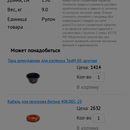
товара носит справочный характер.
Стоимость товара и стоимость доставки
Вес, кг
9.0
приблизительная и зависит от региона,
из которого поступил заказ. Точную
стоимость уточняйте у продавца. Вся
Единица
Рулон
информация о товарах на сайте
prom23.ru носит справочный характер
товара
и не является публичной офертой в
соответствии с пунктом 2 статьи 437 ГК
РФ. Убедительно просим Вас при
покупке проверять наличие желаемых
функций и характеристик.
Может понадобиться
Тара антиударная для раствора TeaM 60, круглая
Цена:
1414
Кол-во
В корзину
Кабель для прогрева бетона 40КДБС-20
Цена:
2632
Кол-во
В корзину