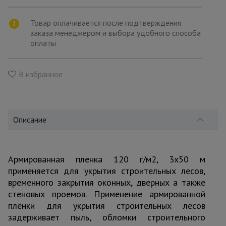
для
склада
Товар оплачивается после подтверждения
заказа менеджером и выбора удобного способа
оплаты
Тачки
строительные
и садовые
В избранное
Лестницы
и
стремянки
Описание
Штукатурные
комплекты
Армированная пленка 120 г/м2, 3х50 м
применяется для укрытия строительных лесов,
временного закрытия оконных, дверных а также
стеновых проемов. Применение армированной
Сварочные
аппараты
плёнки для укрытия строительных лесов
задерживает пыль, обломки строительного