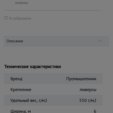
для
оплаты
склада
В избранное
Тачки
строительные
и садовые
Описание
Лестницы
и
стремянки
Технические характеристики
Штукатурные
комплекты
Бренд
Промышленник
Крепление
люверсы
Сварочные
Удельный вес, г/м2
550 г/м2
аппараты
Ширина, м
6