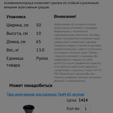
поливинилхлорида позволяет сделать её стойкой к различным
внешним агрессивным средам.
Внимание!
Упаковка
Ширина, см
50
Информацию об условиях отпуска
(реализации) уточняйте у продавца.
Информация о технических
Высота, см
10
характеристиках, комплекте поставки,
стране изготовления и внешнем виде
Длина, см
65
товара носит справочный характер.
Стоимость товара и стоимость доставки
Вес, кг
13.0
приблизительная и зависит от региона,
из которого поступил заказ. Точную
стоимость уточняйте у продавца. Вся
Единица
Рулон
информация о товарах на сайте
prom23.ru носит справочный характер
товара
и не является публичной офертой в
соответствии с пунктом 2 статьи 437 ГК
РФ. Убедительно просим Вас при
покупке проверять наличие желаемых
функций и характеристик.
Может понадобиться
Тара антиударная для раствора TeaM 60, круглая
Цена:
1414
Кол-во