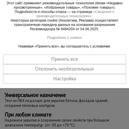
Материал тента ПВХ 550 гр/м имеет
Этот сайт применяет рекомендательные технологии (блоки «Недавно
повышенную плотность и вес
просмотренные», «Избранные товары», «Похожие товары»).
Подробности и способы отказа — на странице
«Сведения о
Его можно эксплуатировать при температурах -
рекомендательных технологиях»
.
30°С до + 70°С
Некоторые категории cookie (Аналитика, Реклама) осуществляют
трансграничную передачу данных на основании разрешения
Он устойчив к ультрафиолету (при эксплуатации
Роскомнадзора № 9484204 от 04.06.2025.
не менее 1 года)
Подробнее о cookies
Не деформируется, водонепроницаем,
герметичен и может использоваться для
Нажимая «Принять все», вы соглашаетесь с условиями.
гидроизоляции
Принять все
Отклонить необязательные
Важные преимущества –
Настройка
эффективная работа
Универсальное назначение
Тент из ПВХ подходит для укрытия бетона, фасадов зданий,
создания тепловых контуров.
При любом климате
Надежное укрытие и сохранение своих свойств при большом
диапазоне температур (от -30 до +70 °С).