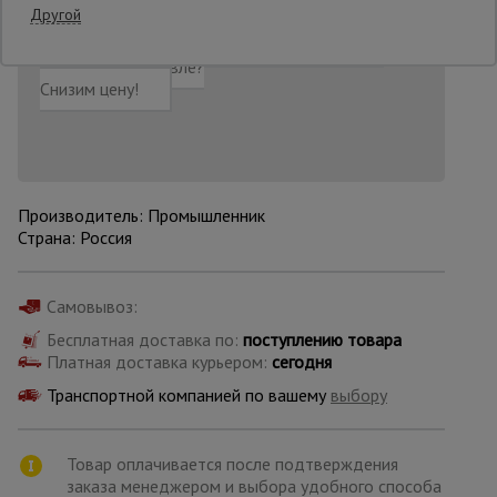
Другой
Добавить в корзину
Купить в 1 клик
Опалубка
Нашли дешевле?
Снизим цену!
Вибротехника
для
строительства
Производитель: Промышленник
Страна: Россия
Оборудование
для работы с
арматурой
Самовывоз:
Бесплатная доставка по:
поступлению товара
Платная доставка курьером:
сегодня
Оборудование
для бетонных
Транспортной компанией по вашему
выбору
работ
Товар оплачивается после подтверждения
Техника
заказа менеджером и выбора удобного способа