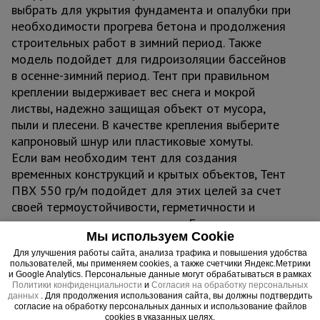
выбрать для укрытия фундамента и опалубки при
необходимости прогрева бетона и продолжения
строительных работ в зимний период. Также
модель подойдет для гидроизоляции бассейнов
в осенне-зимний период. Тент при правильном
креплении выдерживает вес снега и мокрой
листвы, надежно защищая объект от мусора,
пыли и плесени. В качестве крепления выберите
капроновый шнур или пластиковые хомуты.
Если вам необходим тент для создания
временных конструкций и крытых объектов, Тент
ПВХ 550 гр/м подойдет для этих целей за счет
своей термоустойчивости, герметичности и
легкости крепления и монтажа. Его можно
Мы используем Cookie
использовать для создания навесов, шатров,
торговых павильонов, зон отдыха, беседок,
Для улучшения работы сайта, анализа трафика и повышения удобства
пользователей, мы применяем cookies, а также счетчики Яндекс.Метрики
складов и ангаров.
и Google Analytics. Персональные данные могут обрабатываться в рамках
Политики конфиденциальности
и
Согласия на обработку персональных
данных
. Для продолжения использования сайта, вы должны подтвердить
Важно:
согласие на обработку персональных данных и использование файлов
cookies в указанных целях.