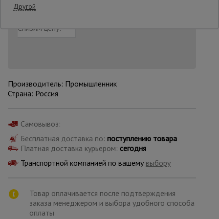
Другой
Добавить в корзину
Купить в 1 клик
Нашли дешевле?
Снизим цену!
Опалубка
Вибротехника
для
строительства
Производитель: Промышленник
Страна: Россия
Оборудование
для работы с
Самовывоз:
арматурой
Бесплатная доставка по:
поступлению товара
Платная доставка курьером:
сегодня
Транспортной компанией по вашему
выбору
Оборудование
для бетонных
работ
Товар оплачивается после подтверждения
заказа менеджером и выбора удобного способа
оплаты
Техника