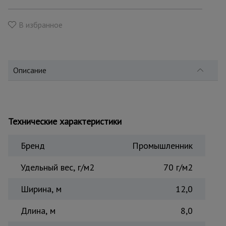
для
склада
В избранное
Тачки
строительные
и садовые
Описание
Лестницы
и
стремянки
Технические характеристики
Бренд
Промышленник
Штукатурные
комплекты
Удельный вес, г/м2
70 г/м2
Ширина, м
12,0
Сварочные
аппараты
Длина, м
8,0