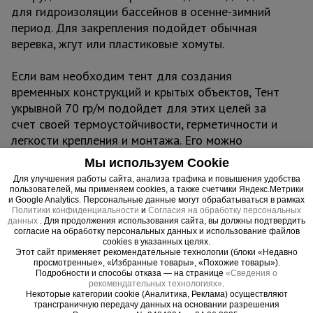
для гидроизоляции бассейнов в осенне-зимний
период. Для закрепления подойдет обычная
веревка, жгут или пластиковые хомуты.
Если вам необходим тент для создания
временных конструкций и крытых объектов, Тент
укрывной 70 гр/м подойдет для этих целей за
счет своей термоустойчивости, герметичности и
легкости крепления и монтажа. Его можно
использовать для создания навесов, шатров,
Мы используем Cookie
торговых павильонов, зон отдыха, беседок,
Для улучшения работы сайта, анализа трафика и повышения удобства
складов и ангаров.
пользователей, мы применяем cookies, а также счетчики Яндекс.Метрики
и Google Analytics. Персональные данные могут обрабатываться в рамках
Политики конфиденциальности
и
Согласия на обработку персональных
Важно:
данных
. Для продолжения использования сайта, вы должны подтвердить
согласие на обработку персональных данных и использование файлов
Тент можно эксплуатировать при температурах -
cookies в указанных целях.
30°С до + 70°С
Этот сайт применяет рекомендательные технологии (блоки «Недавно
просмотренные», «Избранные товары», «Похожие товары»).
Не деформируется, водонепроницаем,
Подробности и способы отказа — на странице
«Сведения о
герметичен, легко монтируется
рекомендательных технологиях»
.
Некоторые категории cookie (Аналитика, Реклама) осуществляют
трансграничную передачу данных на основании разрешения