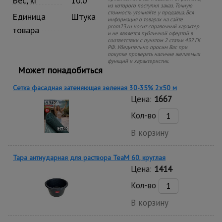
Вес, кг
10.0
из которого поступил заказ. Точную
стоимость уточняйте у продавца. Вся
Единица
Штука
информация о товарах на сайте
prom23.ru носит справочный характер
товара
и не является публичной офертой в
соответствии с пунктом 2 статьи 437 ГК
РФ. Убедительно просим Вас при
покупке проверять наличие желаемых
функций и характеристик.
Может понадобиться
Сетка фасадная затеняющая зеленая 30-35% 2х50 м
Цена:
1667
Кол-во
В корзину
Тара антиударная для раствора TeaM 60, круглая
Цена:
1414
Кол-во
В корзину