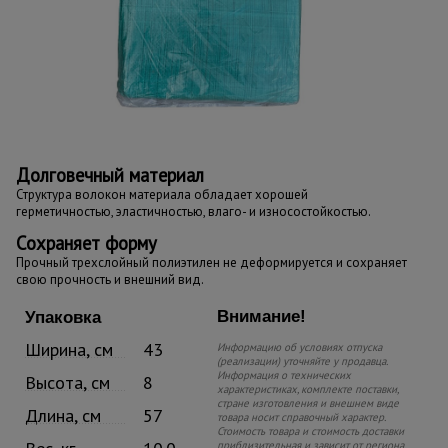
Долговечный материал
Структура волокон материала обладает хорошей
герметичностью, эластичностью, влаго- и износостойкостью.
Сохраняет форму
Прочный трехслойный полиэтилен не деформируется и сохраняет
свою прочность и внешний вид.
Внимание!
Упаковка
Ширина, см
43
Информацию об условиях отпуска
(реализации) уточняйте у продавца.
Информация о технических
Высота, см
8
характеристиках, комплекте поставки,
стране изготовления и внешнем виде
Длина, см
57
товара носит справочный характер.
Стоимость товара и стоимость доставки
приблизительная и зависит от региона,