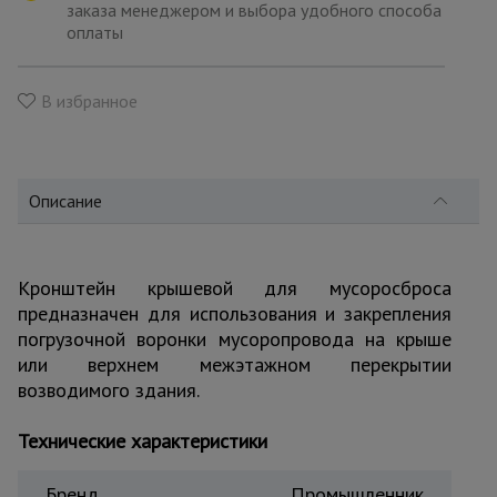
для
заказа менеджером и выбора удобного способа
склада
оплаты
В избранное
Тачки
строительные
и садовые
Описание
Лестницы
и
стремянки
Кронштейн крышевой для мусоросброса
предназначен для использования и закрепления
Штукатурные
погрузочной воронки мусоропровода на крыше
комплекты
или верхнем межэтажном перекрытии
возводимого здания.
Сварочные
Технические характеристики
аппараты
Бренд
Промышленник