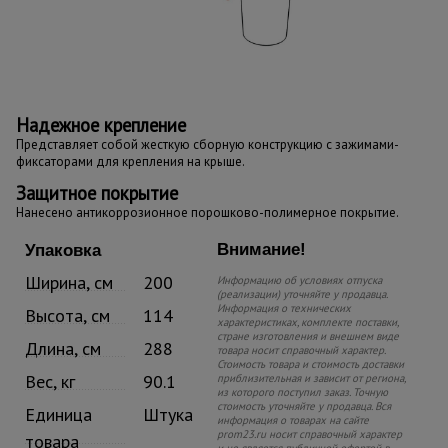
Надежное крепление
Представляет собой жесткую сборную конструкцию с зажимами-
фиксаторами для крепления на крыше.
Защитное покрытие
Нанесено антикоррозионное порошково-полимерное покрытие.
Внимание!
Упаковка
Ширина, см
200
Информацию об условиях отпуска
(реализации) уточняйте у продавца.
Информация о технических
Высота, см
114
характеристиках, комплекте поставки,
стране изготовления и внешнем виде
Длина, см
288
товара носит справочный характер.
Стоимость товара и стоимость доставки
Вес, кг
90.1
приблизительная и зависит от региона,
из которого поступил заказ. Точную
стоимость уточняйте у продавца. Вся
Единица
Штука
информация о товарах на сайте
prom23.ru носит справочный характер
товара