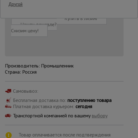
Другой
Опалубка
Добавить в корзину
Купить в лизинг
Нашли дешевле?
Снизим цену!
Вибротехника
для
строительства
Производитель: Промышленник
Страна: Россия
Оборудование
для работы с
арматурой
Самовывоз:
Бесплатная доставка по:
поступлению товара
Оборудование
Платная доставка курьером:
сегодня
для бетонных
работ
Транспортной компанией по вашему
выбору
Товар оплачивается после подтверждения
Техника