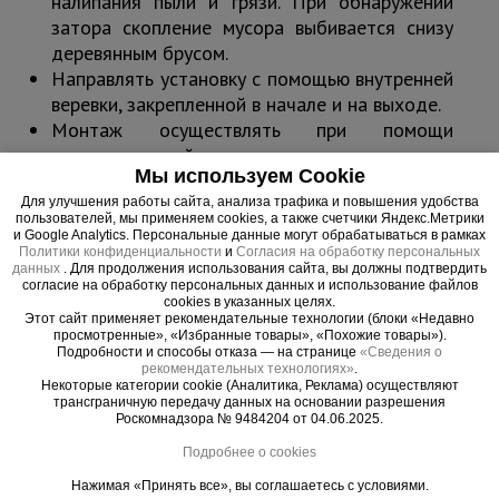
налипания пыли и грязи. При обнаружении
затора скопление мусора выбивается снизу
деревянным брусом.
Направлять установку с помощью внутренней
веревки, закрепленной в начале и на выходе.
Монтаж осуществлять при помощи
грузоподъемной техники.
Мы используем Cookie
Производить сборку по направлению сверху
Для улучшения работы сайта, анализа трафика и повышения удобства
вниз или заранее объединенными секциями.
пользователей, мы применяем cookies, а также счетчики Яндекс.Метрики
Демонтаж происходит в обратной
и Google Analytics. Персональные данные могут обрабатываться в рамках
Политики конфиденциальности
и
Согласия на обработку персональных
последовательности.
данных
. Для продолжения использования сайта, вы должны подтвердить
Необходимо строго соблюдать соосность.
согласие на обработку персональных данных и использование файлов
cookies в указанных целях.
Крепить мусоросброс к зданию каждые 10 м
Этот сайт применяет рекомендательные технологии (блоки «Недавно
при помощи кронштейнов.
просмотренные», «Избранные товары», «Похожие товары»).
Подробности и способы отказа — на странице
«Сведения о
Устанавливать гаситель скорости не менее
рекомендательных технологиях»
.
чем, через 20 м рукава.
Некоторые категории cookie (Аналитика, Реклама) осуществляют
трансграничную передачу данных на основании разрешения
Запрещен сброс отходов диаметром более
Роскомнадзора № 9484204 от 04.06.2025.
25 см, а также с острыми краями, способными
Подробнее о cookies
повредить секции мусоросброса.
Нажимая «Принять все», вы соглашаетесь с условиями.