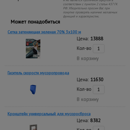
и не является публичной офертой в
соответствии с пунктом 2 статьи 437 ГК
РФ. Убедительно просим Вас при
покупке проверять наличие желаемых
функций и характеристик.
Может понадобиться
Сетка затеняющая зеленая 70% 3х100 м
Цена:
13888
Кол-во
В корзину
Гаситель скорости мусоропровода
Цена:
11630
Кол-во
В корзину
Кронштейн универсальный для мусоросброса
Цена:
8382
Кол-во