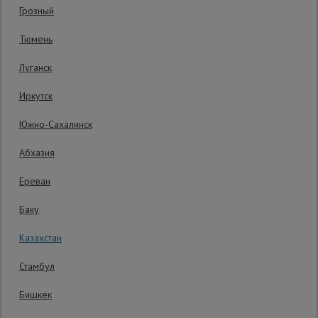
Грозный
Гарантия производителя: 1 год
Сетка,
Тюмень
тенты,
брезенты
Луганск
Иркутск
Строительные
подъемники
Южно-Сахалинск
Абхазия
Грузоподъемное
оборудование
Ереван
Баку
Каталог
Мусоропровод
Казахстан
строительный
всех
товаров
Стамбул
Бишкек
Фанера
ламинированная
16 813
₸.
Распечатать