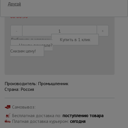
Другой
Последнее обновление цены: 13.07.2026
08:00:38
Опалубка
Вибротехника
Добавить в корзину
Купить в 1 клик
для
Нашли дешевле?
строительства
Снизим цену!
Оборудование
для работы с
арматурой
Производитель: Промышленник
Страна: Россия
Оборудование
для бетонных
работ
Самовывоз:
Бесплатная доставка по:
поступлению товара
Платная доставка курьером:
сегодня
Техника