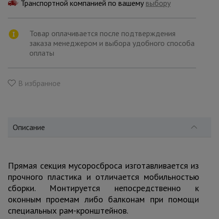
для
Транспортной компанией по вашему
выбору
склада
Товар оплачивается после подтверждения
заказа менеджером и выбора удобного способа
Тачки
строительные
оплаты
и садовые
В избранное
Лестницы
и
стремянки
Описание
Штукатурные
комплекты
Прямая секция мусоросброса изготавливается из
прочного пластика и отличается мобильностью
сборки. Монтируется непосредственно к
Сварочные
аппараты
оконным проемам либо балконам при помощи
специальных рам-кронштейнов.