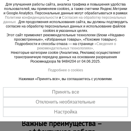
веревки, закрепленной в начале и на выходе.
Для улучшения работы сайта, анализа трафика и повышения удобства
Монтаж осуществлять при помощи
пользователей, мы применяем cookies, а также счетчики Яндекс.Метрики
и Google Analytics. Персональные данные могут обрабатываться в рамках
грузоподъемной техники.
Политики конфиденциальности
и
Согласия на обработку персональных
Производить сборку по направлению сверху
данных
. Для продолжения использования сайта, вы должны подтвердить
согласие на обработку персональных данных и использование файлов
вниз или заранее объединенными секциями.
cookies в указанных целях.
Демонтаж происходит в обратной
Этот сайт применяет рекомендательные технологии (блоки «Недавно
просмотренные», «Избранные товары», «Похожие товары»).
последовательности.
Подробности и способы отказа — на странице
«Сведения о
Необходимо строго соблюдать соосность.
рекомендательных технологиях»
.
Некоторые категории cookie (Аналитика, Реклама) осуществляют
Крепить мусоросброс к зданию каждые 10 м
трансграничную передачу данных на основании разрешения
при помощи кронштейнов.
Роскомнадзора № 9484204 от 04.06.2025.
Устанавливать гаситель скорости не менее
Подробнее о cookies
чем, через 20 м рукава.
Нажимая «Принять все», вы соглашаетесь с условиями.
Запрещен сброс отходов диаметром более
25 см, а также с острыми краями, способными
Принять все
повредить секции мусоросброса.
Отклонить необязательные
Настройка
Важные преимущества –