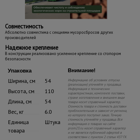
Совместимость
Абсолютно совместима с секциями мусоросбросов других
производителей
Надежное крепление
В конструкции реализовано усиленное крепление со стопором
безопасности
Внимание!
Упаковка
Ширина, см
54
Информацию об условиях отпуска
(реализации) уточняйте у продавца.
Информация о технических
Высота, см
110
характеристиках, комплекте поставки,
стране изготовления и внешнем виде
Длина, см
54
товара носит справочный характер.
Стоимость товара и стоимость доставки
Вес, кг
6.0
приблизительная и зависит от региона,
из которого поступил заказ. Точную
стоимость уточняйте у продавца. Вся
Единица
Штука
информация о товарах на сайте
prom23.ru носит справочный характер
товара
и не является публичной офертой в
соответствии с пунктом 2 статьи 437 ГК