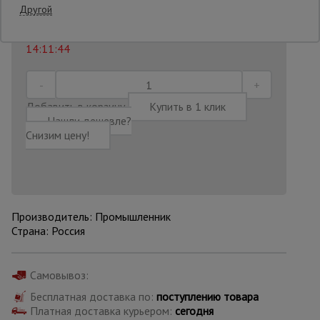
2 074
₸.
Распечатать
Другой
Последнее обновление цены: 21.07.2026
Опалубка
14:11:44
Вибротехника
для
Добавить в корзину
Купить в 1 клик
строительства
Нашли дешевле?
Снизим цену!
Оборудование
для работы с
арматурой
Производитель: Промышленник
Страна: Россия
Оборудование
для бетонных
работ
Самовывоз:
Бесплатная доставка по:
поступлению товара
Платная доставка курьером:
сегодня
Техника