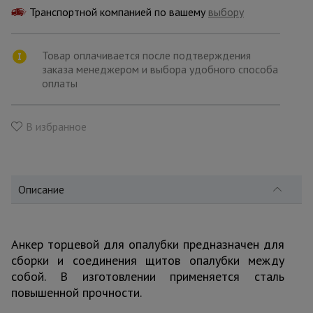
для
Транспортной компанией по вашему
склада
выбору
Товар оплачивается после подтверждения
Тачки
заказа менеджером и выбора удобного способа
строительные
оплаты
и садовые
В избранное
Лестницы
и
стремянки
Описание
Штукатурные
комплекты
Анкер торцевой для опалубки предназначен для
сборки и соединения щитов опалубки между
Сварочные
собой. В изготовлении применяется сталь
аппараты
повышенной прочности.