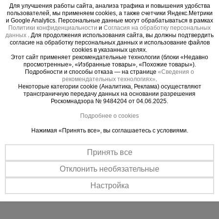
Шкворень изготавливается из арматуры Ст45.
Для улучшения работы сайта, анализа трафика и повышения удобства
пользователей, мы применяем cookies, а также счетчики Яндекс.Метрики
Простая сборка
и Google Analytics. Персональные данные могут обрабатываться в рамках
Максимально простой процесс сборки существенно экономит
Политики конфиденциальности
и
Согласия на обработку персональных
данных
. Для продолжения использования сайта, вы должны подтвердить
время при формировании опалубочной конструкции.
согласие на обработку персональных данных и использование файлов
cookies в указанных целях.
Этот сайт применяет рекомендательные технологии (блоки «Недавно
просмотренные», «Избранные товары», «Похожие товары»).
Подробности и способы отказа — на странице
«Сведения о
рекомендательных технологиях»
.
Некоторые категории cookie (Аналитика, Реклама) осуществляют
трансграничную передачу данных на основании разрешения
Роскомнадзора № 9484204 от 04.06.2025.
Подробнее о cookies
Нажимая «Принять все», вы соглашаетесь с условиями.
Принять все
Отклонить необязательные
Настройка