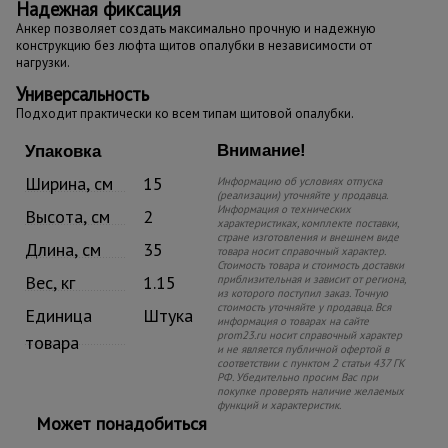
Надежная фиксация
Анкер позволяет создать максимально прочную и надежную
конструкцию без люфта щитов опалубки в независимости от
нагрузки.
Универсальность
Подходит практически ко всем типам щитовой опалубки.
Внимание!
Упаковка
Ширина, см
15
Информацию об условиях отпуска
(реализации) уточняйте у продавца.
Информация о технических
Высота, см
2
характеристиках, комплекте поставки,
стране изготовления и внешнем виде
Длина, см
35
товара носит справочный характер.
Стоимость товара и стоимость доставки
Вес, кг
1.15
приблизительная и зависит от региона,
из которого поступил заказ. Точную
стоимость уточняйте у продавца. Вся
Единица
Штука
информация о товарах на сайте
prom23.ru носит справочный характер
товара
и не является публичной офертой в
соответствии с пунктом 2 статьи 437 ГК
РФ. Убедительно просим Вас при
покупке проверять наличие желаемых
функций и характеристик.
Может понадобиться