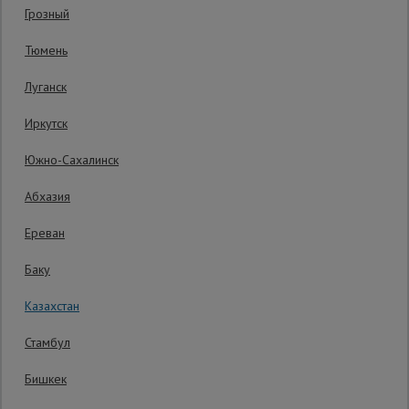
Код товара:
АТП370
0 отзывов
Грозный
Гарантия производителя: 1 год
Сетка,
Тюмень
тенты,
брезенты
Луганск
Иркутск
Строительные
подъемники
Южно-Сахалинск
Абхазия
Грузоподъемное
оборудование
Ереван
Баку
Каталог
Мусоропровод
Казахстан
строительный
всех
товаров
Стамбул
Бишкек
Фанера
ламинированная