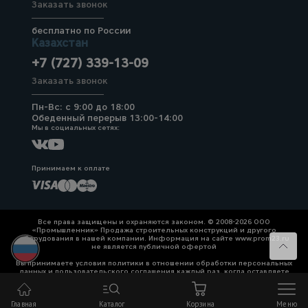
Заказать звонок
бесплатно по России
Казахстан
+7 (727) 339-13-09
Заказать звонок
Пн-Вс: с 9:00 до 18:00
Обеденный перерыв 13:00-14:00
Мы в социальных сетях:
Принимаем к оплате
Все права защищены и охраняются законом. © 2008-2026 ООО
«Промышленник» Продажа строительных конструкций и другого
оборудования в нашей компании. Информация на сайте www.prom23.ru
не является публичной офертой
Вы принимаете условия политики в отношении обработки персональных
данных и пользовательского соглашения каждый раз, когда оставляете
свои данные в любой форме обратной связи на сайте prom23.ru и его
поддоменов
Главная
Каталог
Корзина
Меню
Политика конфиденциальности