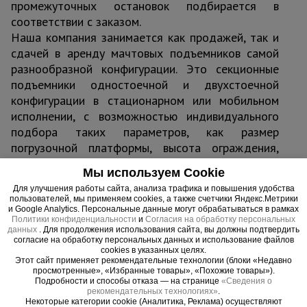
промежуточных остановок подбирается в
соответствии с заказом.
Наша компания занимается как продажей, так и
сдачей в аренду мачтовых подъемников самой
разнообразной конфигурации. Это секционные
подъемники одностоечной и двухстоечной
конфигурации в стационарном или мобильном
исполнении, с возможностью индивидуального
подбора таких параметров, как размер
погрузочной платформы, высота ограждения,
бортов, расположение лебедки и т.д. Для того
Мы используем Cookie
чтобы конкретный тип подъемника максимально
Для улучшения работы сайта, анализа трафика и повышения удобства
соответствовал вашим требованиям, мы
пользователей, мы применяем cookies, а также счетчики Яндекс.Метрики
рекомендуем связаться с нами любым удобным
и Google Analytics. Персональные данные могут обрабатываться в рамках
Политики конфиденциальности
и
Согласия на обработку персональных
для вас способом. Наши специалисты окажут вам
данных
. Для продолжения использования сайта, вы должны подтвердить
профессиональную помощь по всем вопросам,
согласие на обработку персональных данных и использование файлов
cookies в указанных целях.
которые связаны с данным типом строительно-
Этот сайт применяет рекомендательные технологии (блоки «Недавно
складского оборудования.
просмотренные», «Избранные товары», «Похожие товары»).
Подробности и способы отказа — на странице
«Сведения о
рекомендательных технологиях»
.
Некоторые категории cookie (Аналитика, Реклама) осуществляют