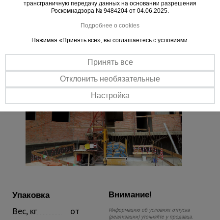
трансграничную передачу данных на основании разрешения
Роскомнадзора № 9484204 от 04.06.2025.
Важные преимущества –
Подробнее о cookies
эффективная работа
Нажимая «Принять все», вы соглашаетесь с условиями.
Принять все
Отклонить необязательные
Настройка
Внимание!
Упаковка
Вес, кг
от
Информацию об условиях отпуска
(реализации) уточняйте у продавца.