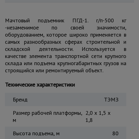
для
склада
Мачтовый подъемник ПГД-1. г/п-500 кг
-незаменимое по своей значимости,
Тачки
строительные
оборудованием, которое широко применяется в
и садовые
самых разнообразных сферах строительной и
складской деятельности. Используется в
качестве элемента транспортной сети крупного
Лестницы
склада или подъема крупногабаритных грузов на
и
стремянки
строящийся или ремонтируемый объект.
Технические характеристики
Штукатурные
комплекты
Бренд
ТЭМЗ
Размер рабочей платформы,
2,0 х 1,5 х
Сварочные
м
1,8
аппараты
Высота подъема, м
80