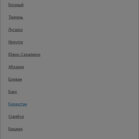
Гарантия производителя: 1 год
Грозный
Сетка,
Тюмень
тенты,
брезенты
Луганск
Иркутск
Строительные
подъемники
Южно-Сахалинск
Абхазия
Грузоподъемное
оборудование
Ереван
Баку
Каталог
Мусоропровод
Казахстан
строительный
всех
товаров
Стамбул
Уточнить цену
Бишкек
Фанера
ламинированная