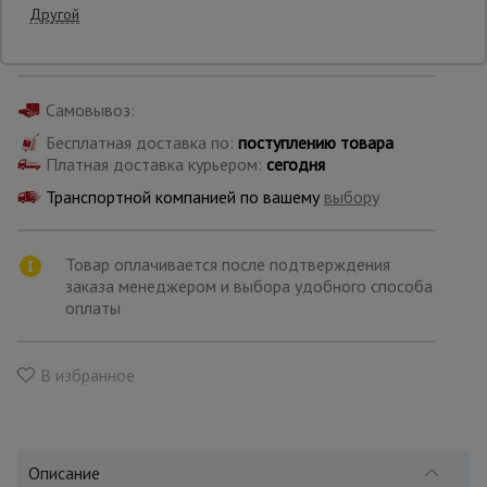
Другой
Производитель: ТЭМЗ
Страна: Россия
Опалубка
Самовывоз:
Бесплатная доставка по:
Вибротехника
поступлению товара
для
Платная доставка курьером:
сегодня
строительства
Транспортной компанией по вашему
выбору
Оборудование
Товар оплачивается после подтверждения
для работы с
арматурой
заказа менеджером и выбора удобного способа
оплаты
Оборудование
В избранное
для бетонных
работ
Описание
Техника