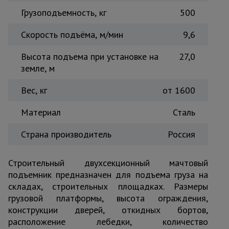
Грузоподъемность, кг
Тепловые
500
пушки
Скорость подъёма, м/мин
9,6
Высота подъема при установке на
27,0
Металл и
металлообработка
земле, м
Вес, кг
от 1600
Материал
Сталь
Страна производитель
Россия
Строительный двухсекционный мачтовый
подъемник предназначен для подъема груза на
складах, строительных площадках. Размеры
грузовой платформы, высота ограждения,
конструкции дверей, откидных бортов,
расположение лебедки, количество