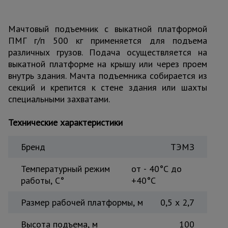
для
склада
Мачтовый подъемник с выкатной платформой
ПМГ г/п 500 кг применяется для подъема
Тачки
различных грузов. Подача осуществляется на
строительные
и садовые
выкатной платформе на крышу или через проем
внутрь здания. Мачта подъемника собирается из
секций и крепится к стене здания или шахты
специальными захватами.
Лестницы
и
стремянки
Технические характеристики
Бренд
ТЭМЗ
Штукатурные
комплекты
Температурный режим
от - 40°С до
работы, C°
+40°С
Сварочные
Размер рабочей платформы, м
0,5 х 2,7
аппараты
Высота подъема, м
100