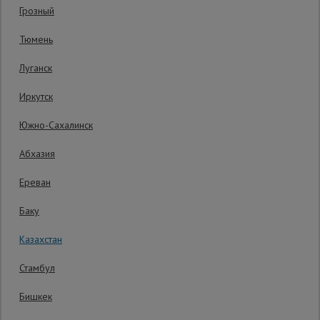
Гарантия производителя: 1 год
Грозный
Сетка,
Тюмень
тенты,
брезенты
Луганск
Иркутск
Строительные
подъемники
Южно-Сахалинск
Абхазия
Грузоподъемное
оборудование
Ереван
Баку
Каталог
Мусоропровод
Казахстан
строительный
всех
товаров
Стамбул
Уточнить цену
Бишкек
Фанера
ламинированная