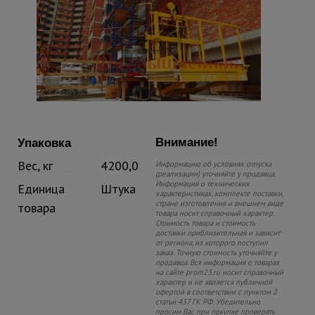
Внимание!
Упаковка
Вес, кг
4200,0
Информацию об условиях отпуска
(реализации) уточняйте у продавца.
Информация о технических
Единица
Штука
характеристиках, комплекте поставки,
стране изготовления и внешнем виде
товара
товара носит справочный характер.
Стоимость товара и стоимость
доставки приблизительная и зависит
от региона, из которого поступил
заказ. Точную стоимость уточняйте у
продавца. Вся информация о товарах
на сайте prom23.ru носит справочный
характер и не является публичной
офертой в соответствии с пунктом 2
статьи 437 ГК РФ. Убедительно
просим Вас при покупке проверять