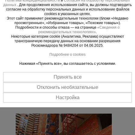
Политики конфиденциальности
и
Согласия на обработку персональных
Используется в качестве элемента транспортной
данных
. Для продолжения использования сайта, вы должны подтвердить
согласие на обработку персональных данных и использование файлов
сети крупного склада или подъема
cookies в указанных целях.
Этот сайт применяет рекомендательные технологии (блоки «Недавно
крупногабаритных грузов на строящийся или
просмотренные», «Избранные товары», «Похожие товары»).
ремонтируемый объект. Подъемник мачтовый
Подробности и способы отказа — на странице
«Сведения о
рекомендательных технологиях»
.
одностоечный секционный снабжен:
Некоторые категории cookie (Аналитика, Реклама) осуществляют
ограничителем грузоподъемности;
трансграничную передачу данных на основании разрешения
Роскомнадзора № 9484204 от 04.06.2025.
автоматическим тормозом; ловителем, концевым
выключателем; блокировкой выкатной
Подробнее о cookies
платформы. Возможна поставка другой
Нажимая «Принять все», вы соглашаетесь с условиями.
комплектации. ">
Принять все
Отклонить необязательные
Важные преимущества –
эффективная работа
Настройка