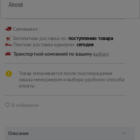
Производитель: ТЭМЗ
Другой
Страна: Россия
Опалубка
Самовывоз:
Бесплатная доставка по:
поступлению товара
Вибротехника
Платная доставка курьером:
сегодня
для
строительства
Транспортной компанией по вашему
выбору
Оборудование
Товар оплачивается после подтверждения
для работы с
заказа менеджером и выбора удобного способа
арматурой
оплаты
Оборудование
В избранное
для бетонных
работ
Описание
Техника