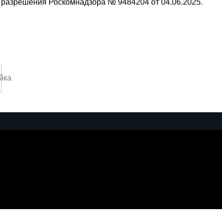
 разрешения Роскомнадзора № 9484204 от 04.06.2025.
Мы в социальных сетях:
9-13-09
Принимаем к оплате
йка
3:00-14:00
х технологиях»
.