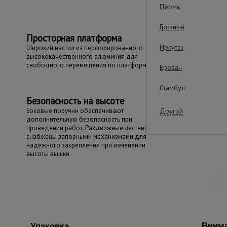
Пермь
Грозный
Просторная платформа
Иркутск
Широкий настил из перфорированного
высококачественного алюминия для
свободного перемещения по платформе.
Ереван
Стамбул
Безопасность на высоте
Боковые поручни обеспечивают
Другой
дополнительную безопасность при
проведении работ. Раздвижные лестницы
снабжены запорными механизмами для
надежного закрепления при изменении
высоты вышки.
Внима
Упаковка