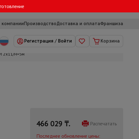
зготовление
 компании
Производство
Доставка и оплата
Франшиза
Регистрация
/
Войти
Корзина
И 2х11/H=5м
466 029
₸.
Распечатать
Последнее обновление цены: