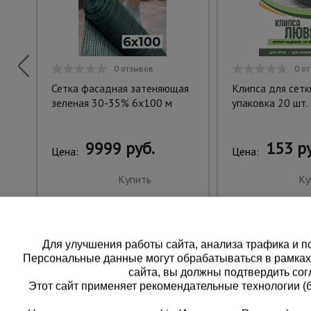
0 отзывов
0 о
Сетка фасадная затеняющая
Клипса для сет
зеленая 30-35% 6х100 м
упаковка 20 шт.
9999 руб.
153 ру
Цена:
Цена:
Купить
Ку
Для улучшения работы сайта, анализа трафика и по
Персональные данные могут обрабатываться в рамка
сайта, вы должны подтвердить сог
Этот сайт применяет рекомендательные технологии (