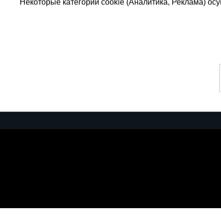
Некоторые категории cookie (Аналитика, Реклама) о
Каталог товаров
Еди
О компании
8 
Аренда оборудования
Франшиза
Зак
Доставка
Контакты
бес
Статьи
Защитные конструкции
Сайт применяе