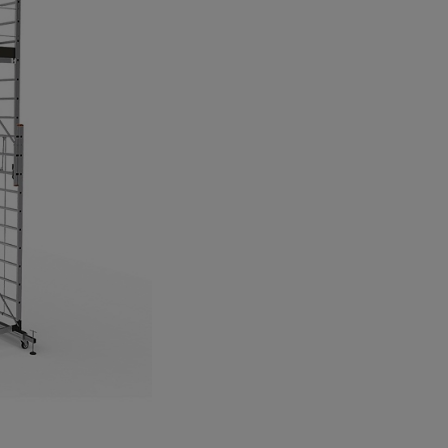
а
атурой
от