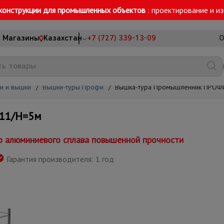
конструкции для промышленных объектов
: проектирование и и
Магазины
Казахстан
+7 (727) 339-13-09
О
и и вышки
/
Вышки-туры Профи
/
Вышка-тура Промышленник ПРОФ
11/H=5м
о алюминиевого сплава повышенной прочности
Гарантия производителя: 1 год