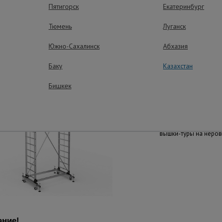
Пятигорск
Екатеринбург
Тюмень
Луганск
Простая эксплу
Южно-Сахалинск
Абхазия
Легко собирается и 
колесным блоком и 
одним человеком.
Баку
Казахстан
Бишкек
Устойчивое по
Колесный блок осна
опорами для надежн
устойчивости и регу
вышки-туры на неров
ние!