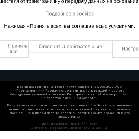
существляют трансграничную передачу данных на основании
Подробнее о cookies
ная справочная
Казахстан
Нажимая «Принять все», вы соглашаетесь с условиями.
(800) 200-25-90
+7 (727) 33
азать звонок
Заказать звонок
Принять
Отклонить необязательные
Настро
платно по России
Пн-Вс: с 9:00 до 18:00
все
Обеденный перерыв 1
Все права защищены и охраняются законом. © 2008-2026 ООО
«Промышленник» Продажа строительных конструкций и другого
оборудования в нашей компании. Информация на сайте www.prom23.ru
не является публичной офертой
Вы принимаете условия политики в отношении обработки персональных
данных и пользовательского соглашения каждый раз, когда оставляете
свои данные в любой форме обратной связи на сайте prom23.ru и его
поддоменов
Политика конфиденциальности
Согласие на обработку персональных данных
Политика cookies
т рекомендательные технологии.
Подробнее — в «Сведениях о рекомендательны