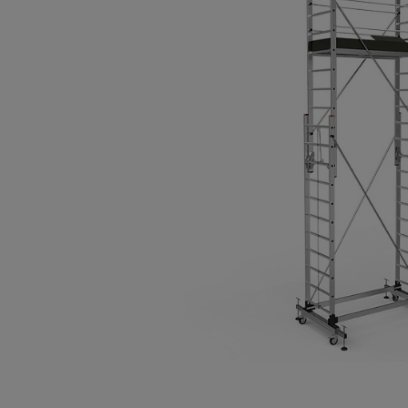
Опалубка
Вибротехника для строительств
Оборудование для работы с арм
Оборудование для бетонных раб
Техника для склада
Тачки строительные и садовые
Лестницы и стремянки
Штукатурные комплекты
Сварочные аппараты
Тепловые пушки
Металл и металлообработка