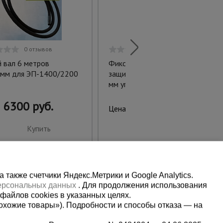
0 отзывов
0 отзывов
й вал 6 метров
Фиксатор арматуры
мм для ЭП-1400/2200
защитный колпачок 16-32
мм упаковка 500 шт.
6300 руб.
3530 руб.
Цена:
Купить
Купить
также счетчики Яндекс.Метрики и Google Analytics.
персональных данных
. Для продолжения использования
файлов cookies в указанных целях.
охожие товары»). Подробности и способы отказа — на