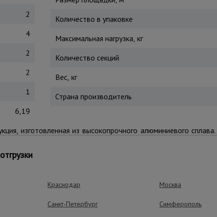
2
Количество в упаковке
4
Максимальная нагрузка, кг
2
Количество секций
2
Вес, кг
1
Страна производитель
6,19
кция, изготовленная из высокопрочного алюминиевого сплава
рши выдвигаются вверх и надежно крепятся фиксаторами в з
т соскальзыванию во время эксплуатации. Для легкого доступа
отгрузки
Краснодар
Москва
ущества – эффективная работа
Санкт-Петербург
Симферополь