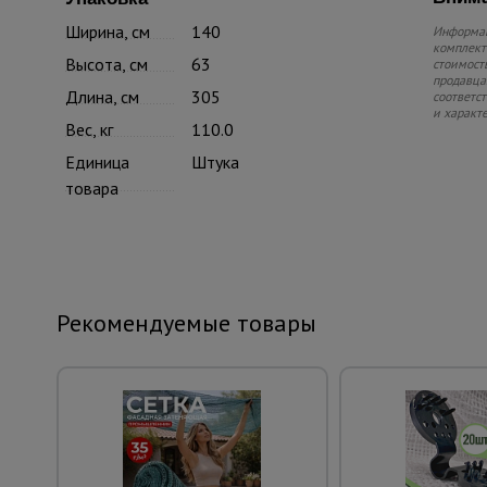
Ширина, см
140
Информац
комплекте
Высота, см
63
стоимость
продавца.
Длина, см
305
соответс
и характ
Вес, кг
110.0
Единица
Штука
товара
Рекомендуемые товары