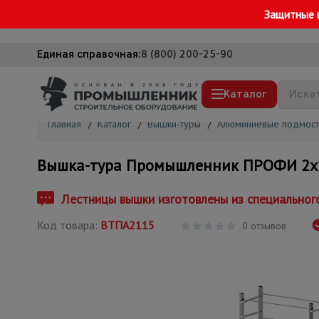
Защитные 
Единая справочная:
8 (800) 200-25-90
Каталог
Главная
/
Каталог
/
Вышки-туры
/
Алюминиевые подмост
Строительные леса
Вышка-тура Промышленник ПРОФИ 2х
Вышки-туры
Подмости строительные
Лестницы вышки изготовлены из специальног
Сетка, тенты, брезенты
Код товара:
ВТПА2115
0 отзывов
Строительные подъемники
Грузоподъемное оборудование
Мусоропровод строительный
Фанера ламинированная