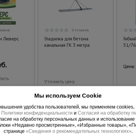
тзывов
0 отзывов
ки Люверс
Гладилка для бетона
Гибки
канальная ГК 3 метра
51/76
б.
Цена:
пить
Уточнить цену
Мы используем Cookie
вышения удобства пользователей, мы применяем cookies, а 
х
Политики конфиденциальности
и
Согласия на обработку 
ласие на обработку персональных данных и использование 
блоки «Недавно просмотренные», «Избранные товары», «П
странице
«Сведения о рекомендательных технологиях»
.