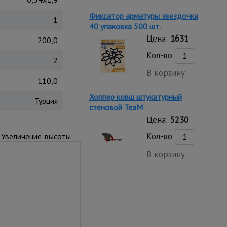
Фиксатор арматуры звездочка
1
40 упаковка 500 шт.
Цена:
1631
200,0
Кол-во
2
В корзину
110,0
Хоппер ковш штукатурный
Турция
стеновой TeaM
Цена:
5230
Кол-во
. Увеличение высоты
аданном положении.
В корзину
 к рабочей площадке