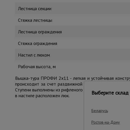
Лестница секции
Стяжка лестницы
Лестница ограждения
Стяжка ограждения
Настил с люком
Рабочая высота, м
Вышка-тура ПРОФИ 2x11 - легкая и устойчивая констру
происходит за счет раздвижной базы: лестничные ма
Ступени выполнены из рифленого профиля и препятствую
Выберите склад 
в настиле расположен люк.
Беларусь
Важные преим
Ростов-на-Дону