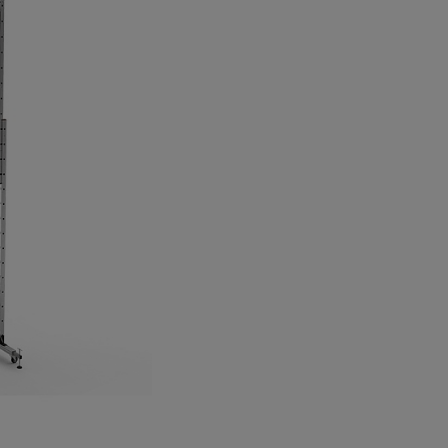
а
атурой
от