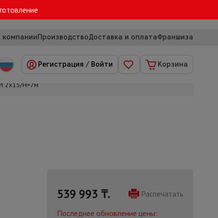
зготовление
 компании
Производство
Доставка и оплата
Франшиза
Регистрация
/
Войти
Корзина
И 2х15/H=7м
539 993
₸.
Распечатать
Последнее обновление цены: