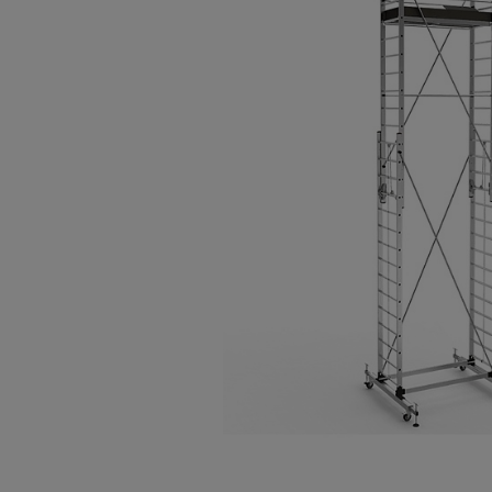
Опалубка
Вибротехника для строительств
Оборудование для работы с арм
Оборудование для бетонных раб
Техника для склада
Тачки строительные и садовые
Лестницы и стремянки
Штукатурные комплекты
Сварочные аппараты
Тепловые пушки
Металл и металлообработка