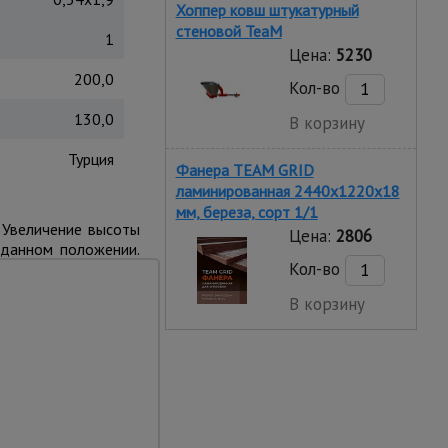
Хоппер ковш штукатурный
стеновой TeaM
1
Цена:
5230
200,0
Кол-во
130,0
В корзину
Турция
Фанера TEAM GRID
ламинированная 2440х1220х18
мм, береза, сорт 1/1
. Увеличение высоты
Цена:
2806
аданном положении.
Кол-во
 к рабочей площадке
В корзину