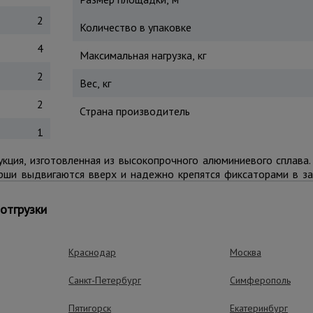
2
Количество в упаковке
4
Максимальная нагрузка, кг
2
Вес, кг
2
Страна производитель
1
кция, изготовленная из высокопрочного алюминиевого сплава
рши выдвигаются вверх и надежно крепятся фиксаторами в з
т соскальзыванию во время эксплуатации. Для легкого доступа
отгрузки
Краснодар
Москва
ущества – эффективная работа
Санкт-Петербург
Симферополь
Пятигорск
Екатеринбург