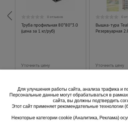
0 отзывов
0 о
Труба профильная 80*80*3.0
Вышка-тура Te
(цена за 1 кг/руб)
Резервуарная 2.0
Уточнить цену
Уточнить цену
Для улучшения работы сайта, анализа трафика и по
Персональные данные могут обрабатываться в рамка
сайта, вы должны подтвердить сог
Этот сайт применяет рекомендательные технологии (
Некоторые категории cookie (Аналитика, Реклама) о