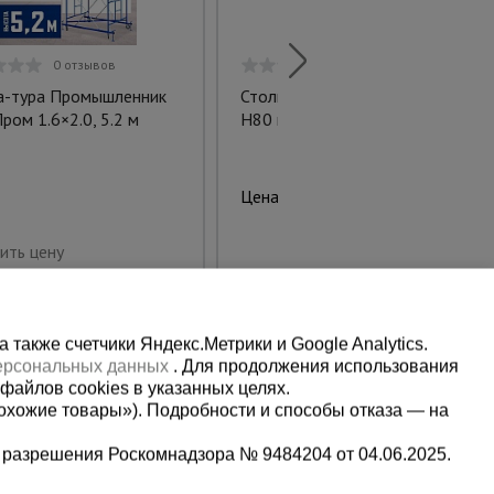
0 отзывов
0 отзывов
-тура Промышленник
Столик малярный складной
ром 1.6×2.0, 5.2 м
H80 профи
3642 руб.
Цена:
Купить
ить цену
также счетчики Яндекс.Метрики и Google Analytics.
персональных данных
. Для продолжения использования
файлов cookies в указанных целях.
охожие товары»). Подробности и способы отказа — на
 разрешения Роскомнадзора № 9484204 от 04.06.2025.