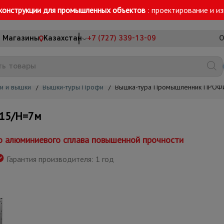
конструкции для промышленных объектов
: проектирование и и
Магазины
Казахстан
+7 (727) 339-13-09
О
и и вышки
/
Вышки-туры Профи
/
Вышка-тура Промышленник ПРОФ
15/H=7м
о алюминиевого сплава повышенной прочности
Гарантия производителя: 1 год