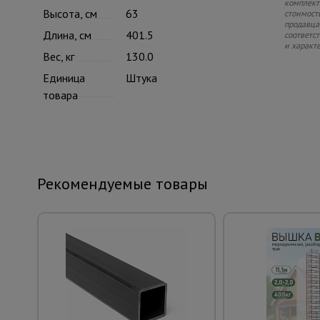
комплекте
Высота, см
63
стоимость
продавца.
Длина, см
401.5
соответс
и характ
Вес, кг
130.0
Единица
Штука
товара
Рекомендуемые товары