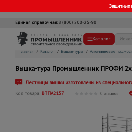
Защитные 
Единая справочная:
8 (800) 200-25-90
Каталог
Главная
/
Каталог
/
Вышки-туры
/
Алюминиевые подмост
Строительные леса
Вышка-тура Промышленник ПРОФИ 2х
Вышки-туры
Подмости строительные
Лестницы вышки изготовлены из специальног
Сетка, тенты, брезенты
Код товара:
ВТПА2157
0 отзывов
Строительные подъемники
Грузоподъемное оборудование
Мусоропровод строительный
Фанера ламинированная