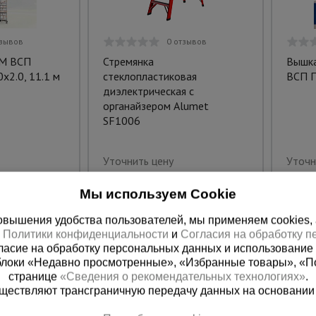
тзывов
0 отзывов
aM ВСП
Стремянка
Вышка
х2.0, 11.1 м
стеклопластиковая
ВСП П
диэлектрическая с
органайзером Alumet
SF1006
Уточнить цену
Уточн
Мы используем Cookie
вышения удобства пользователей, мы применяем cookies, а 
х
Политики конфиденциальности
и
Согласия на обработку 
ласие на обработку персональных данных и использование 
блоки «Недавно просмотренные», «Избранные товары», «П
странице
«Сведения о рекомендательных технологиях»
.
существляют трансграничную передачу данных на основании