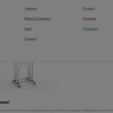
Простая эксплу
Тюмень
Луганск
Легко собирается и 
колесным блоком и 
Южно-Сахалинск
Абхазия
одним человеком.
Баку
Казахстан
Бишкек
Устойчивое по
Колесный блок осна
опорами для надежн
устойчивости и регу
вышки-туры на неров
ние!
ию об условиях отпуска (реализации) уточняйте у продавца. Информация о техниче