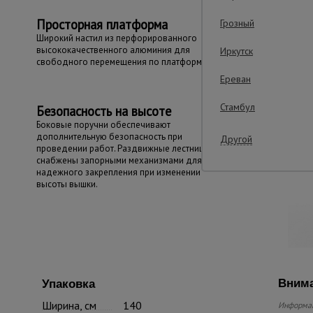
Просторная платформа
Грозный
Широкий настил из перфорированного
высококачественного алюминия для
Иркутск
свободного перемещения по платформе.
Ереван
Стамбул
Безопасность на высоте
Боковые поручни обеспечивают
дополнительную безопасность при
Другой
проведении работ. Раздвижные лестницы
снабжены запорными механизмами для
надежного закрепления при изменении
высоты вышки.
Внима
Упаковка
Ширина, см
140
Информац