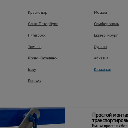
ях: в подъездах, коридорах, на лестничных площадках и узких 
Краснодар
Москва
рытием.
Санкт-Петербург
Симферополь
Пятигорск
Екатеринбург
Тюмень
Луганск
ущества – эффективная работа
Южно-Сахалинск
Абхазия
Баку
Казахстан
Бишкек
Простота пере
Вышка оборудована 
перемещается даже 
Простой монта
транспортиров
Вышка проста в сборк