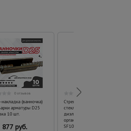
0 отзывов
0 отзывов
-накладка (ванночка)
Стремянка
варки арматуры D25
стеклопластиковая
вка 10 шт.
диэлектрическая с
органайзером Alumet
877 руб.
SF1005