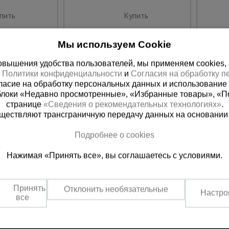
пить
Купить
Мы используем Cookie
вышения удобства пользователей, мы применяем cookies, а 
х
Политики конфиденциальности
и
Согласия на обработку 
ласие на обработку персональных данных и использование 
блоки «Недавно просмотренные», «Избранные товары», «П
странице
«Сведения о рекомендательных технологиях»
.
существляют трансграничную передачу данных на основании
Подробнее о cookies
ная справочная
Казахстан
Нажимая «Принять все», вы соглашаетесь с условиями.
(800) 200-25-90
+7 (727) 33
азать звонок
Заказать звонок
Принять
Отклонить необязательные
Настро
платно по России
Пн-Вс: с 9:00 до 18:00
все
Обеденный перерыв 1