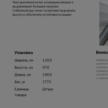
Узел крепления колес усовершенствован и
выдерживает большие нагрузки.
Стабилизаторы колес позволяют выровнять
высоту и обеспечить устойчивость вышки
Внима
Упаковка
Ширина, см
120.0
Информац
комплекте
Высота, см
97.0
стоимость
продавца.
Длина, см
240.0
соответс
и характ
Вес, кг
277.5
Единица
Штука
товара