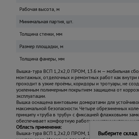
Рабочая высота, м
Минимальная партия, шт.
Толщина стенки, мм
Размер площадки, м
Толщина фанеры, мм
Вышка-тура ВСП 1,2x2,0 ПРОМ, 13.6 м — мобильная сбо
монтажных, отделочных и ремонтных работ как внутри п
проходит в узкие проёмы, коридоры и тротуары, не созд
усиленным полимерным покрытием защищена от коррози
эксплуатации.
Вышка оснащена винтовыми домкратами для устойчивой
максимальной безопасности. Четыре обрезиненных колес
принципу «труба в трубу» с фиксацией флажковыми замк
обеспечивает комфортную работу с инструментами и ма
Область применения:
Выберите склад 
Вышка-тура ВСП 1,2x2,0 ПРОМ, 13.6 м применяется в ст