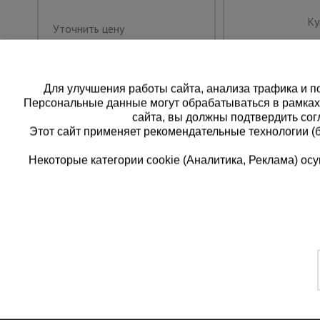
Ку
Уточнить цену
Для улучшения работы сайта, анализа трафика и по
Персональные данные могут обрабатываться в рамка
сайта, вы должны подтвердить сог
Этот сайт применяет рекомендательные технологии (
Некоторые категории cookie (Аналитика, Реклама) о
Каталог товаров
Еди
О компании
8 
Аренда оборудования
Франшиза
Зак
Доставка
Контакты
бес
Статьи
Защитные конструкции