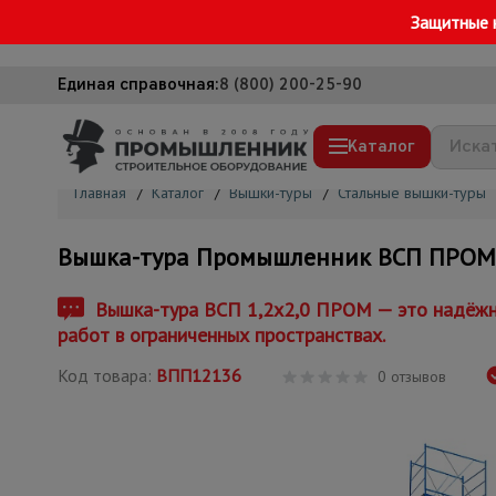
Защитные 
Единая справочная:
8 (800) 200-25-90
Каталог
Главная
/
Каталог
/
Вышки-туры
/
Стальные вышки-туры
Строительные леса
Вышка-тура Промышленник ВСП ПРОМ 1.
Вышки-туры
Подмости строительные
Вышка-тура ВСП 1,2x2,0 ПРОМ — это надёжно
работ в ограниченных пространствах.
Сетка, тенты, брезенты
Код товара:
ВПП12136
Строительные подъемники
0 отзывов
Грузоподъемное оборудование
Мусоропровод строительный
Фанера ламинированная