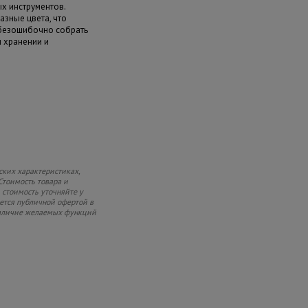
х инструментов.
азные цвета, что
 безошибочно собрать
и хранении и
ских характеристиках,
Стоимость товара и
 стоимость уточняйте у
яется публичной офертой в
 наличие желаемых функций