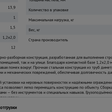
13,9
Количество в упаковке
1
Максимальная нагрузка, кг
1,5
Вес, кг
1,2x2,0
Страна производитель
12
рно-разборная конструкция, разработанная для выполнения стр
омещений, так и на улице. Благодаря компактной базе 1,2x2,0 
авая помех вокруг. Прочная стальная конструкция из труб диме
и и механических повреждений, обеспечивая долговечность да
 установки на неровных поверхностях и надёжными ограждени
а позволяют легко перемещать конструкцию по объекту. Сборк
ами — без инструментов и специальных навыков. Грузоподъёмно
териалами.
отгрузки
роительстве, ремонте, монтаже вентиляции, освещения, реклам