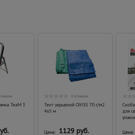
отзывов
0 отзывов
янка TeaM 3
Тент укрывной OXISS 70 г/м2
Скоба
4х5 м
для с
упако
уб.
1129 руб.
Цена:
Цена: