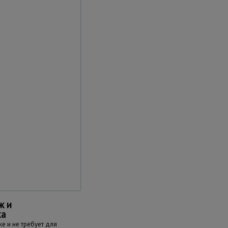
проходах.
мещения
колесами и легко
одним человеком
ж и
ка
е и не требует для