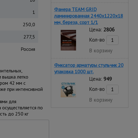
Фанера TEAM GRID
1
ламинированная 2440х1220х18
мм, береза, сорт 1/1
250,0
Цена:
2806
277,5
Кол-во
Россия
В корзину
Фиксатор арматуры стульчик 20
оительных,
упаковка 1000 шт.
м вышка легко
Цена:
949
тром 42 мм с
Кол-во
же при интенсивной
В корзину
ями для
а осуществляется по
сть до 250 кг
ы, отделке фасадов