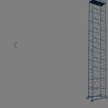
Опалубка
Вибротехника для строительств
Оборудование для работы с арм
Оборудование для бетонных раб
Техника для склада
Тачки строительные и садовые
Лестницы и стремянки
Штукатурные комплекты
Сварочные аппараты
Тепловые пушки
Металл и металлообработка