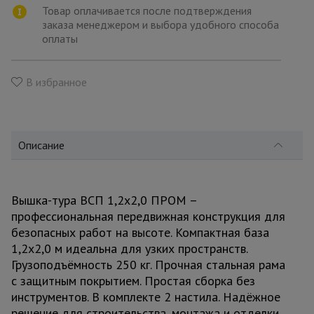
для
Товар оплачивается после подтверждения
склада
заказа менеджером и выбора удобного способа
оплаты
Тачки
строительные
В избранное
и садовые
Лестницы
Описание
и
стремянки
Вышка-тура ВСП 1,2x2,0 ПРОМ –
Штукатурные
профессиональная передвижная конструкция для
комплекты
безопасных работ на высоте. Компактная база
1,2x2,0 м идеальна для узких пространств.
Грузоподъёмность 250 кг. Прочная стальная рама
Сварочные
аппараты
с защитным покрытием. Простая сборка без
инструментов. В комплекте 2 настила. Надёжное
решение для строительства, монтажа и отделки.