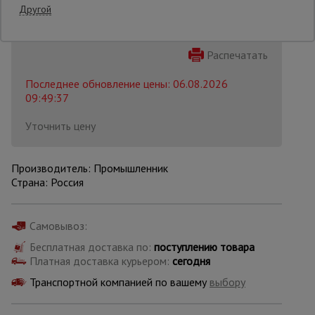
Другой
Опалубка
Распечатать
Последнее обновление цены: 06.08.2026
Вибротехника
09:49:37
для
строительства
Уточнить цену
Оборудование
Производитель: Промышленник
для работы с
Страна: Россия
арматурой
Самовывоз:
Оборудование
для бетонных
Бесплатная доставка по:
поступлению товара
работ
Платная доставка курьером:
сегодня
Транспортной компанией по вашему
выбору
Техника