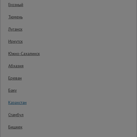
Грозный
Код товара:
ВПП1216
0 отзывов
Сетка,
Тюмень
тенты,
Гарантия производителя: 1 год
брезенты
Луганск
Иркутск
Строительные
подъемники
Южно-Сахалинск
Абхазия
Грузоподъемное
оборудование
Ереван
Баку
Каталог
Мусоропровод
Казахстан
строительный
всех
товаров
Стамбул
Бишкек
Фанера
ламинированная