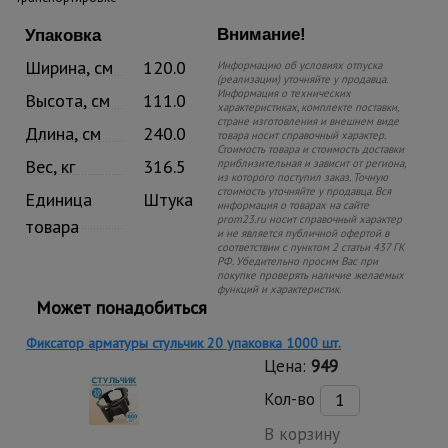
Внимание!
Упаковка
Ширина, см
120.0
Информацию об условиях отпуска
(реализации) уточняйте у продавца.
Информация о технических
Высота, см
111.0
характеристиках, комплекте поставки,
стране изготовления и внешнем виде
Длина, см
240.0
товара носит справочный характер.
Стоимость товара и стоимость доставки
Вес, кг
316.5
приблизительная и зависит от региона,
из которого поступил заказ. Точную
стоимость уточняйте у продавца. Вся
Единица
Штука
информация о товарах на сайте
prom23.ru носит справочный характер
товара
и не является публичной офертой в
соответствии с пунктом 2 статьи 437 ГК
РФ. Убедительно просим Вас при
покупке проверять наличие желаемых
функций и характеристик.
Может понадобиться
Фиксатор арматуры стульчик 20 упаковка 1000 шт.
Цена:
949
Кол-во
В корзину