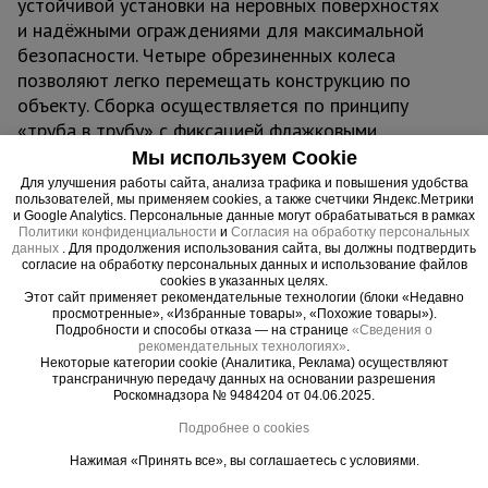
устойчивой установки на неровных поверхностях
и надёжными ограждениями для максимальной
безопасности. Четыре обрезиненных колеса
позволяют легко перемещать конструкцию по
объекту. Сборка осуществляется по принципу
«труба в трубу» с фиксацией флажковыми
замками — без инструментов и специальных
Мы используем Cookie
навыков. Грузоподъёмность до 250 кг
Для улучшения работы сайта, анализа трафика и повышения удобства
пользователей, мы применяем cookies, а также счетчики Яндекс.Метрики
обеспечивает комфортную работу с
и Google Analytics. Персональные данные могут обрабатываться в рамках
инструментами и материалами.
Политики конфиденциальности
и
Согласия на обработку персональных
данных
. Для продолжения использования сайта, вы должны подтвердить
Область применения:
согласие на обработку персональных данных и использование файлов
Вышка-тура ВСП 1,2x2,0 ПРОМ, 16.0 м
cookies в указанных целях.
Этот сайт применяет рекомендательные технологии (блоки «Недавно
применяется в строительстве, ремонте, монтаже
просмотренные», «Избранные товары», «Похожие товары»).
вентиляции, освещения, рекламы, отделке
Подробности и способы отказа — на странице
«Сведения о
рекомендательных технологиях»
.
фасадов и интерьеров. Идеальна для работы в
Некоторые категории cookie (Аналитика, Реклама) осуществляют
стеснённых условиях: в подъездах, коридорах, на
трансграничную передачу данных на основании разрешения
Роскомнадзора № 9484204 от 04.06.2025.
лестничных площадках и узких проходах.
Преимущества:
Подробнее о cookies
Нажимая «Принять все», вы соглашаетесь с условиями.
- Компактная база для узких пространств.