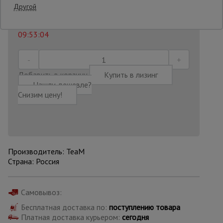
359 539
₸.
Распечатать
Другой
Последнее обновление цены: 06.08.2026
Опалубка
09:53:04
Вибротехника
для
Добавить в корзину
Купить в лизинг
строительства
Нашли дешевле?
Снизим цену!
Оборудование
для работы с
арматурой
Производитель: TeaM
Страна: Россия
Оборудование
для бетонных
работ
Самовывоз:
Бесплатная доставка по:
поступлению товара
Платная доставка курьером:
сегодня
Техника