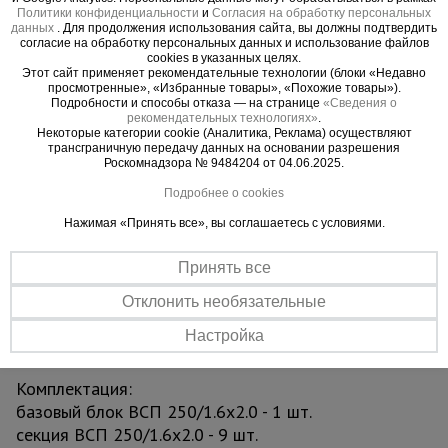
Политики конфиденциальности
и
Согласия на обработку персональных
больших физических усилий переместить с
данных
. Для продолжения использования сайта, вы должны подтвердить
одного места на другое. В момент проведения
согласие на обработку персональных данных и использование файлов
cookies в указанных целях.
работ вышку необходимо зафиксировать
Этот сайт применяет рекомендательные технологии (блоки «Недавно
тормозными винтовыми опорами, находящихся
просмотренные», «Избранные товары», «Похожие товары»).
Подробности и способы отказа — на странице
«Сведения о
рядом с каждым колесом. Также ими можно
рекомендательных технологиях»
.
тонко отрегулировать высоту вышки. Это
Некоторые категории cookie (Аналитика, Реклама) осуществляют
трансграничную передачу данных на основании разрешения
необходимо, если вы работаете на неровной
Роскомнадзора № 9484204 от 04.06.2025.
площадке.
Подробнее о cookies
Вышка рассчитана на вес до 250 кг. На ней
Нажимая «Принять все», вы соглашаетесь с условиями.
комфортно может разместиться рабочий с
Принять все
необходимым оборудованием.
Отклонить необязательные
Модель изготовлена в соответствии с
Настройка
требованиями ГОСТ Р 58755-2019.
Комплектация:
базовый блок ВСП 250/1.6х2.0 - 1 шт.
секция ВСП 250/1.6х2.0 - 9 шт.