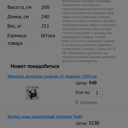
(реализации) уточняйте у продавца.
Информация о технических
Высота, см
200
характеристиках, комплекте поставки,
стране изготовления и внешнем виде
Длина, см
240
товара носит справочный характер.
Стоимость товара и стоимость доставки
Вес, кг
251
приблизительная и зависит от региона,
из которого поступил заказ. Точную
стоимость уточняйте у продавца. Вся
Единица
Штука
информация о товарах на сайте
prom23.ru носит справочный характер
товара
и не является публичной офертой в
соответствии с пунктом 2 статьи 437 ГК
РФ. Убедительно просим Вас при
покупке проверять наличие желаемых
функций и характеристик.
Может понадобиться
Фиксатор арматуры стульчик 20 упаковка 1000 шт.
Цена:
949
Кол-во
В корзину
Хоппер ковш штукатурный стеновой TeaM
Цена:
5230