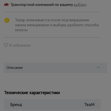
для
склада
Транспортной компанией по вашему
выбору
Товар оплачивается после подтверждения
Тачки
заказа менеджером и выбора удобного способа
строительные
и садовые
оплаты
В избранное
Лестницы
и
стремянки
Описание
Штукатурные
комплекты
Технические характеристики
Сварочные
аппараты
Бренд
TeaM